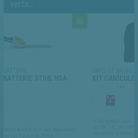
verts :
SACS ET BAGAGERIE
L HSA
KIT CANICULE NOIR
(0 avis)
Un kit complet pour vous protéger de la canicule
gourde, sac, serviette, crème solaire,
es deux lames
casquette et manchons ! Existe également en 
on !