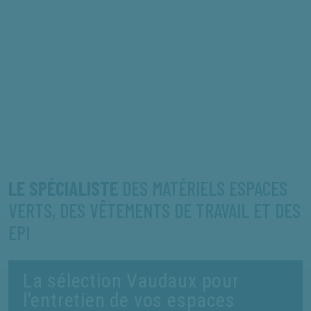
×
×
produit que vous recherchez.
NOS ACTUALITÉS
RECRUTEMENT
NOS FORFAITS RÉVISION
SAV ET MAINTENANCE
* La référence produit est celle figurant sur votre facture
LE SPÉCIALISTE
DES MATÉRIELS ESPACES
VERTS, DES VÊTEMENTS DE TRAVAIL ET DES
EPI
La sélection Vaudaux pour
l'entretien de vos espaces