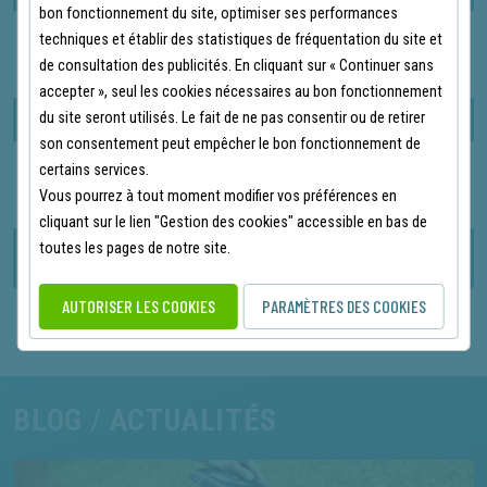
bon fonctionnement du site, optimiser ses performances
techniques et établir des statistiques de fréquentation du site et
de consultation des publicités. En cliquant sur « Continuer sans
accepter », seul les cookies nécessaires au bon fonctionnement
Changement des Lames sur un Robot Husqvarna
du site seront utilisés. Le fait de ne pas consentir ou de retirer
son consentement peut empêcher le bon fonctionnement de
certains services.
Vous pourrez à tout moment modifier vos préférences en
cliquant sur le lien "Gestion des cookies" accessible en bas de
Changer le Fil sur une Débroussailleuse Honda / Husqvarna
toutes les pages de notre site.
AUTORISER LES COOKIES
PARAMÈTRES DES COOKIES
BLOG
/
ACTUALITÉS