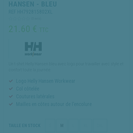
HANSEN - BLEU
REF HH792815802XL
(0 avis)
21.60
€
TTC
Un t-shirt Helly Hansen bleu avec logo pour travailler avec style et
confort toute la journée.
Logo Helly Hansen Workwear
Col côtelée
Coutures latérales
Mailles en côtes autour de l'encolure
TAILLE EN STOCK
S
M
L
XL
2XL