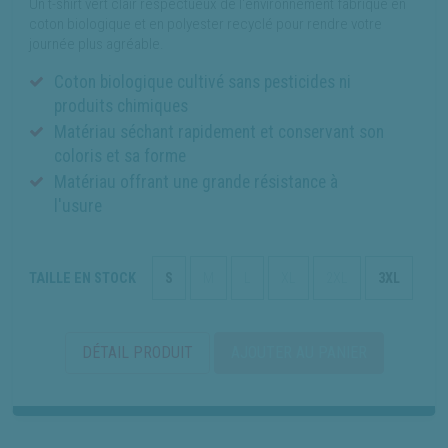
Un t-shirt vert clair respectueux de l'environnement fabriqué en
coton biologique et en polyester recyclé pour rendre votre
journée plus agréable.
Coton biologique cultivé sans pesticides ni
produits chimiques
Matériau séchant rapidement et conservant son
coloris et sa forme
Matériau offrant une grande résistance à
l'usure
TAILLE EN STOCK
S
M
L
XL
2XL
3XL
DÉTAIL PRODUIT
AJOUTER AU PANIER