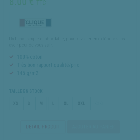
8.00
€
TTC
Un t-shirt simple et abordable, pour travailler en extérieur sans
avoir peur de vous salir.
100% coton
Très bon rapport qualité/prix
145 g/m2
TAILLE EN STOCK
XS
S
M
L
XL
XXL
XXXL
DÉTAIL PRODUIT
AJOUTER AU PANIER