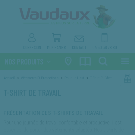
×
×
produit que vous recherchez.
NOS ACTUALITÉS
RECRUTEMENT
NOS FORFAITS RÉVISION
SAV ET MAINTENANCE
CONNEXION
MON PANIER
CONTACT
04 50 36 78 80
* La référence produit est celle figurant sur votre facture
NOS PRODUITS
Accueil
Vêtements Et Protections
Pour Le Haut
T-Shirt Et Chemises
T-SHIRT DE TRAVAIL
PRÉSENTATION DES T-SHIRTS DE TRAVAIL
Pour une journée de travail confortable et productive, il est
essentiel de porter des
vêtements adaptés
. Nos t-shirts de