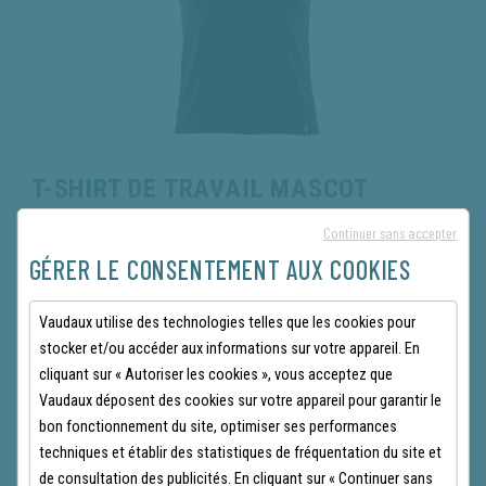
T-SHIRT DE TRAVAIL MASCOT
CROSSOVER - NOIR
Continuer sans accepter
REF MAS20482786902XLONE
GÉRER LE CONSENTEMENT AUX COOKIES
(0 avis)
17.94
€
TTC
Vaudaux utilise des technologies telles que les cookies pour
stocker et/ou accéder aux informations sur votre appareil. En
cliquant sur « Autoriser les cookies », vous acceptez que
Vaudaux déposent des cookies sur votre appareil pour garantir le
bon fonctionnement du site, optimiser ses performances
Un t-shirt noir respectueux de l'environnement fabriqué en coton
techniques et établir des statistiques de fréquentation du site et
biologique et en polyester recyclé pour rendre votre journée
de consultation des publicités. En cliquant sur « Continuer sans
plus agréable.