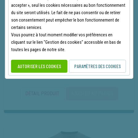
accepter », seul les cookies nécessaires au bon fonctionnement
Coton biologique cultivé sans pesticides ni
du site seront utilisés. Le fait de ne pas consentir ou de retirer
produits chimiques
son consentement peut empêcher le bon fonctionnement de
Matériau séchant rapidement et conservant son
certains services.
coloris et sa forme
Vous pourrez à tout moment modifier vos préférences en
Matériau offrant une grande résistance à
cliquant sur le lien "Gestion des cookies" accessible en bas de
l'usure
toutes les pages de notre site.
AUTORISER LES COOKIES
PARAMÈTRES DES COOKIES
TAILLE EN STOCK
S
M
L
XL
2XL
DÉTAIL PRODUIT
AJOUTER AU PANIER