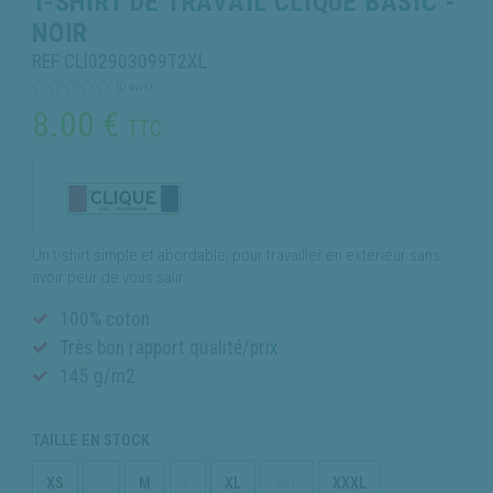
T-SHIRT DE TRAVAIL CLIQUE BASIC -
NOIR
REF CLI02903099T2XL
(0 avis)
8.00
€
TTC
Un t-shirt simple et abordable, pour travailler en extérieur sans
avoir peur de vous salir.
100% coton
Très bon rapport qualité/prix
145 g/m2
TAILLE EN STOCK
XS
S
M
L
XL
XXL
XXXL