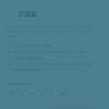
Ce t-shirt de travail FHB gris, léger et résistant, offre un col
indéformable et une encolure renforcée pour un confort
durable.
Col rond indéformable
Encolure renforcée par un extrafort et une
double épaisseur
Zone contrastante placée au-dessus de la zone
de personnalisation
TAILLE EN STOCK
XS
S
M
L
XL
2XL
3XL