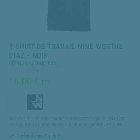
T-SHIRT DE TRAVAIL NINE WORTHS
DIAZ - NOIR
REF NOW1278NOIR3XL
(0 avis)
16.00
€
TTC
Un t-shirt Nine Worths noir doté de la technologie QuickDry pour
vous garder au frais et au sec durant votre journée de travail.
Technologie QuickDry