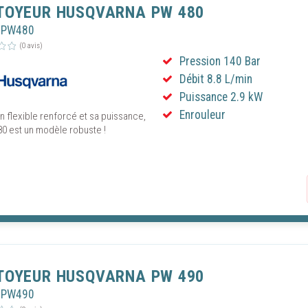
TOYEUR HUSQVARNA PW 480
UPW480
(0 avis)
Pression 140 Bar
Débit 8.8 L/min
Puissance 2.9 kW
Enrouleur
 flexible renforcé et sa puissance,
80 est un modèle robuste !
Continuer s
 LE CONSENTEMENT AUX COOKIES
utilise des technologies telles que les cookies pour stocker et/ou accéder au
ons sur votre appareil. En cliquant sur « Autoriser les cookies », vous accepte
TOYEUR HUSQVARNA PW 490
déposent des cookies sur votre appareil pour garantir le bon fonctionnement d
r ses performances techniques et établir des statistiques de fréquentation du 
UPW490