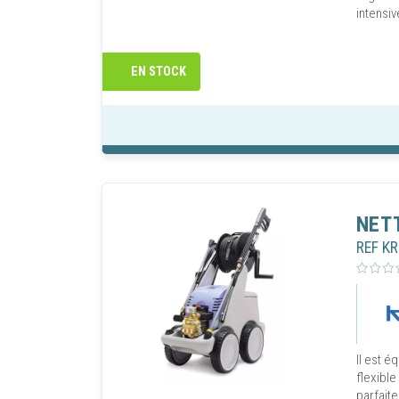
intensiv
EN STOCK
NET
REF K
Il est é
flexible
parfaite