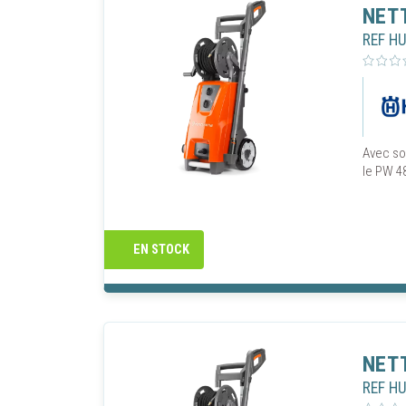
NET
REF H
Avec son
le PW 4
EN STOCK
GÉRER
Vaudaux 
informati
NET
Vaudaux 
optimise
REF H