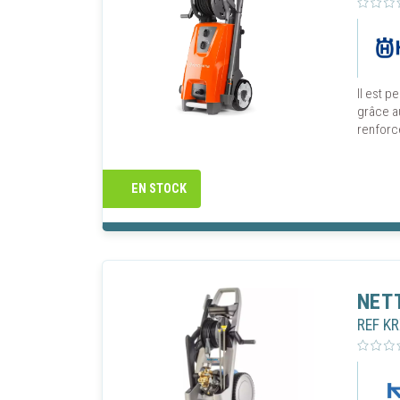
de consul
nécessai
retirer 
Vous pou
cookies"
Il est p
grâce a
renforc
AUTOR
EN STOCK
NET
REF K