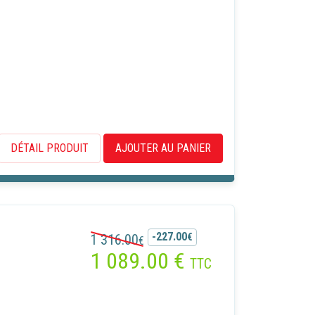
okies
 ou de
des
DÉTAIL PRODUIT
AJOUTER AU PANIER
-227.00
1 316.00
€
€
1 089.00
€
TTC