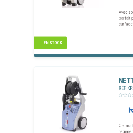
Avec so
parfait 
surfaces
EN STOCK
NET
REF K
Ce modè
régime t