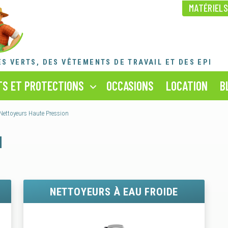
MATÉRIEL
NOS ACTUALITÉS
RECRUTEMENT
NOS FORFAITS RÉVISION
ES VERTS,
DES VÊTEMENTS DE TRAVAIL ET DES EPI
* La référence produit est celle figurant sur votre facture
SAV ET MAINTENANCE
S ET PROTECTIONS
OCCASIONS
LOCATION
B
Nettoyeurs Haute Pression
N
NETTOYEURS À EAU FROIDE