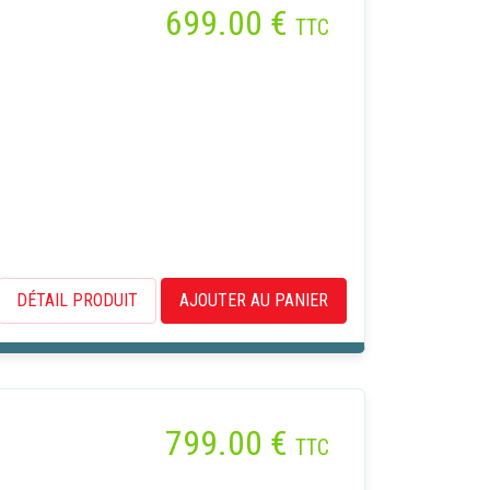
699.00
€
TTC
DÉTAIL PRODUIT
AJOUTER AU PANIER
ans accepter
x
z que
799.00
€
u site,
TTC
site et