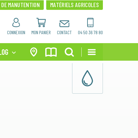
×
×
S DE MANUTENTION
MATÉRIELS AGRICOLES
CONNEXION
MON PANIER
CONTACT
04 50 36 78 80
LOG