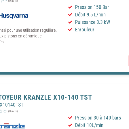
tation des publicités. En cliquant sur « Continuer sans accepter », seul les co
(0 avis)
Pression 150 Bar
res au bon fonctionnement du site seront utilisés. Le fait de ne pas consentir
son consentement peut empêcher le bon fonctionnement de certains services.
Débit 9.5 L/min
rrez à tout moment modifier vos préférences en cliquant sur le lien "Gestion 
Puissance 3.3 kW
 accessible en bas de toutes les pages de notre site.
Enrouleur
ensé pour une utilisation régulière,
ux pistons en céramique
és.
ISER LES COOKIES
PARAMÈTRES DES COOKIES
TOYEUR KRANZLE X10-140 TST
RX10140TST
(0 avis)
Pression 30 à 140 bars
Débit 10L/min