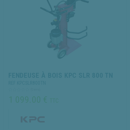
besoins.
POURQUOI CHOISIR VAUDAUX ?
En sélectionnant une Fendeuse de bûches électrique chez
Vaudaux, vous faites le choix de la
qualité
et d'un service
inégalé. Nous nous dédions à vous proposer des produits haut
de gamme tout en garantissant un suivi client exemplaire.
Notre
service après-vente
, toujours à votre écoute, est prêt à
répondre à toutes vos questions.
Au sein de notre réseau de magasins, bénéficiez également
FENDEUSE À BOIS KPC SLR 800 TN
des recommandations de nos experts, du savoir-faire de nos
REF KPCSLR800TN
ateliers et de notre large gamme de pièces détachées pour
(0 avis)
maintenir vos machines en
parfait état
.
1 099.00
€
TTC
Commandez dès maintenant votre Fendeuse de bûches
électrique chez Vaudaux et profitez de
l'excellence
alliée à la
performance.