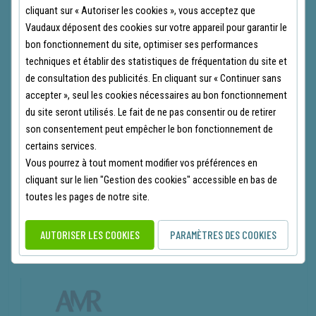
cliquant sur « Autoriser les cookies », vous acceptez que
Vaudaux déposent des cookies sur votre appareil pour garantir le
bon fonctionnement du site, optimiser ses performances
techniques et établir des statistiques de fréquentation du site et
de consultation des publicités. En cliquant sur « Continuer sans
accepter », seul les cookies nécessaires au bon fonctionnement
du site seront utilisés. Le fait de ne pas consentir ou de retirer
son consentement peut empêcher le bon fonctionnement de
certains services.
Vous pourrez à tout moment modifier vos préférences en
cliquant sur le lien "Gestion des cookies" accessible en bas de
FENDEUSE À BOIS AMR VEL 8M
toutes les pages de notre site.
REF AMVEL8M
(0 avis)
AUTORISER LES COOKIES
PARAMÈTRES DES COOKIES
2 940.00
€
TTC