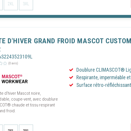
2XL
3XL
TE D'HIVER GRAND FROID MASCOT CUSTOM
R
AS2243523109L
(0 avis)
Doublure CLIMASCOT® Ligh
Respirante, imperméable e
Surface rétro-réfléchissan
te d'hiver Mascot noire,
able, coupe-vent, avec doublure
OT® chaude et tissu respirant
nd froid.