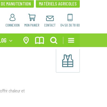
×
×
S DE MANUTENTION
MATÉRIELS AGRICOLES
CONNEXION
MON PANIER
CONTACT
04 50 36 78 80
LOG
offrir chaleur et