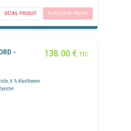
DÉTAIL PRODUIT
AJOUTER AU PANIER
138.00
€
ORD -
TTC
mide, 6 % élasthanne
ans accepter
lyester
x
z que
u site,
site et