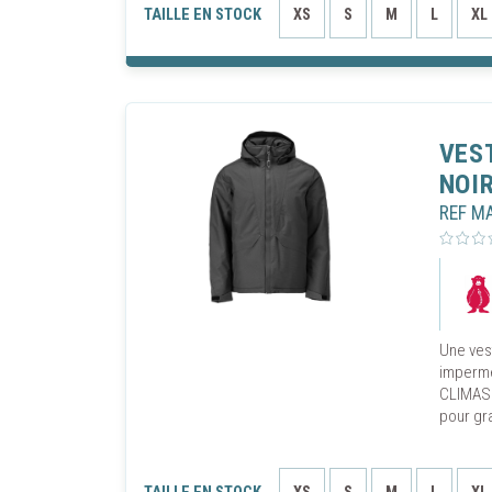
TAILLE EN STOCK
XS
S
M
L
XL
VES
NOI
REF M
Une ves
impermé
CLIMASC
pour gra