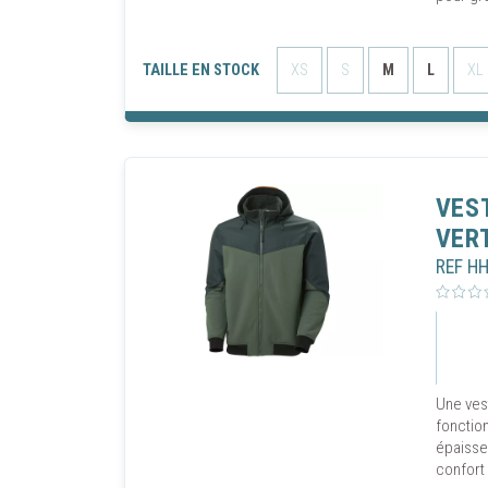
TAILLE EN STOCK
XS
S
M
L
XL
VES
VER
REF H
Une vest
fonction
épaisse
confort 