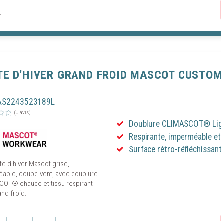
L
TE D'HIVER GRAND FROID MASCOT CUSTOM
S
AS2243523189L
(0 avis)
Doublure CLIMASCOT® Ligh
Respirante, imperméable e
Surface rétro-réfléchissan
te d'hiver Mascot grise,
able, coupe-vent, avec doublure
OT® chaude et tissu respirant
nd froid.