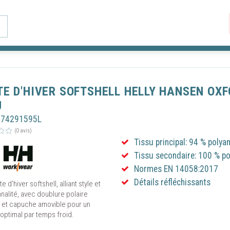
L
TE D'HIVER SOFTSHELL HELLY HANSEN OXF
U
H74291595L
(0 avis)
Tissu principal: 94 % polya
Continuer s
 LE CONSENTEMENT AUX COOKIES
Tissu secondaire: 100 % po
Normes EN 14058:2017
utilise des technologies telles que les cookies pour stocker et/ou accéder au
Détails réfléchissants
e d'hiver softshell, alliant style et
ons sur votre appareil. En cliquant sur « Autoriser les cookies », vous accepte
nalité, avec doublure polaire
 et capuche amovible pour un
déposent des cookies sur votre appareil pour garantir le bon fonctionnement d
optimal par temps froid.
r ses performances techniques et établir des statistiques de fréquentation du 