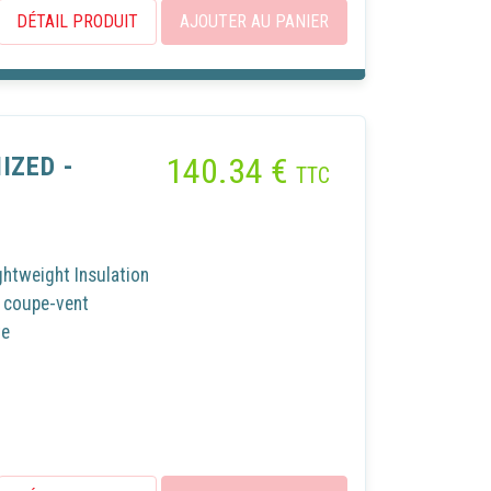
DÉTAIL PRODUIT
AJOUTER AU PANIER
140.34
€
IZED -
TTC
tweight Insulation
t coupe-vent
te