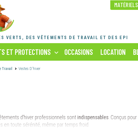
MATÉRIEL
NOS ACTUALITÉS
RECRUTEMENT
NOS FORFAITS RÉVISION
ES VERTS,
DES VÊTEMENTS DE TRAVAIL ET DES EPI
* La référence produit est celle figurant sur votre facture
SAV ET MAINTENANCE
S ET PROTECTIONS
OCCASIONS
LOCATION
B
 Travail
Vestes D'hiver
vêtements d'hiver professionnels sont
indispensables
. Conçus pour 
és en toute sérénité, même par temps froid.
uclier contre le froid.