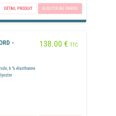
okies
 ou de
DÉTAIL PRODUIT
AJOUTER AU PANIER
des
138.00
€
ORD -
TTC
mide, 6 % élasthanne
lyester