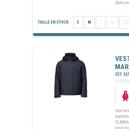
dont vo
TAILLE EN STOCK
S
M
L
XL
2X
VES
MAR
REF M
Une ves
impermé
CLIMASC
pour gra