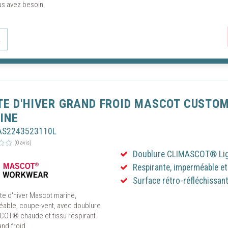
us avez besoin.
L
TE D'HIVER GRAND FROID MASCOT CUSTOM
INE
AS2243523110L
(0 avis)
Doublure CLIMASCOT® Ligh
Respirante, imperméable e
Surface rétro-réfléchissan
te d'hiver Mascot marine,
able, coupe-vent, avec doublure
OT® chaude et tissu respirant
nd froid.