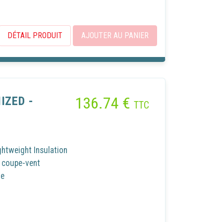
DÉTAIL PRODUIT
AJOUTER AU PANIER
136.74
€
IZED -
TTC
tweight Insulation
t coupe-vent
te