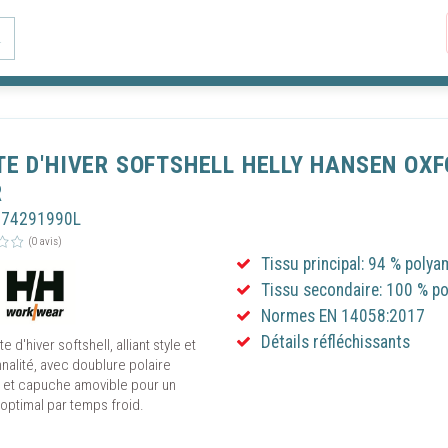
tation des publicités. En cliquant sur « Continuer sans accepter », seul les co
res au bon fonctionnement du site seront utilisés. Le fait de ne pas consentir
L
son consentement peut empêcher le bon fonctionnement de certains services.
rrez à tout moment modifier vos préférences en cliquant sur le lien "Gestion 
 accessible en bas de toutes les pages de notre site.
ISER LES COOKIES
PARAMÈTRES DES COOKIES
TE D'HIVER SOFTSHELL HELLY HANSEN OXF
R
H74291990L
(0 avis)
Tissu principal: 94 % polya
Tissu secondaire: 100 % po
Normes EN 14058:2017
Détails réfléchissants
e d'hiver softshell, alliant style et
nalité, avec doublure polaire
 et capuche amovible pour un
optimal par temps froid.