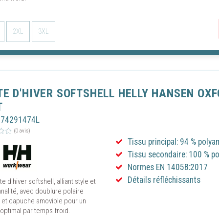
2XL
3XL
TE D'HIVER SOFTSHELL HELLY HANSEN OXF
T
H74291474L
(0 avis)
Tissu principal: 94 % polya
Tissu secondaire: 100 % po
Normes EN 14058:2017
Détails réfléchissants
e d'hiver softshell, alliant style et
nalité, avec doublure polaire
 et capuche amovible pour un
optimal par temps froid.