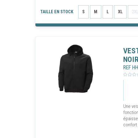
de consul
nécessai
TAILLE EN STOCK
S
M
L
XL
2X
retirer 
Vous pou
cookies"
AUTOR
VES
NOI
REF H
Une vest
fonction
épaisse
confort 