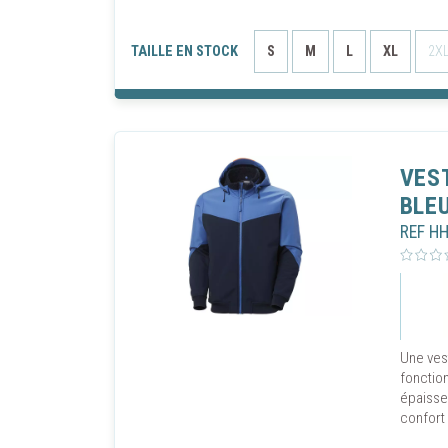
TAILLE EN STOCK
S
M
L
XL
2X
VES
BLE
REF H
GÉRER
Vaudaux 
Une vest
informati
fonction
épaisse
Vaudaux 
confort 
optimise