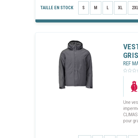
TAILLE EN STOCK
S
M
L
XL
2X
VES
GRI
REF M
Une ves
impermé
CLIMASC
pour gra