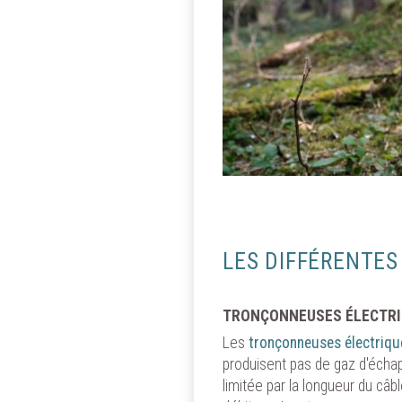
LES DIFFÉRENTE
GÉRER
TRONÇONNEUSES ÉLECTR
Vaudaux 
informati
Les
tronçonneuses électriqu
Vaudaux 
produisent pas de gaz d'écha
optimise
limitée par la longueur du câb