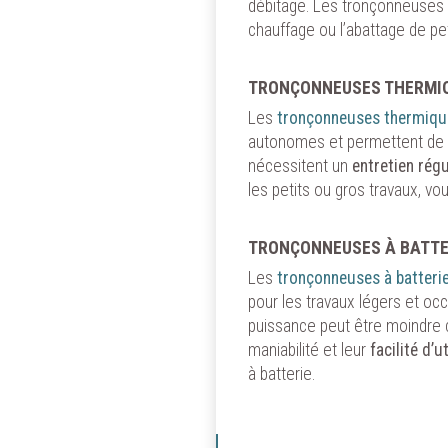
de consul
débitage. Les tronçonneuses
nécessai
chauffage ou l’abattage de pet
retirer 
Vous pou
TRONÇONNEUSES THERMI
cookies"
Les
tronçonneuses thermiqu
autonomes et permettent de tr
AUTOR
nécessitent un
entretien régu
les petits ou gros travaux, 
TRONÇONNEUSES À BATTE
Les
tronçonneuses à batteri
pour les travaux légers et oc
puissance peut être moindre 
maniabilité et leur
facilité d’u
à batterie.