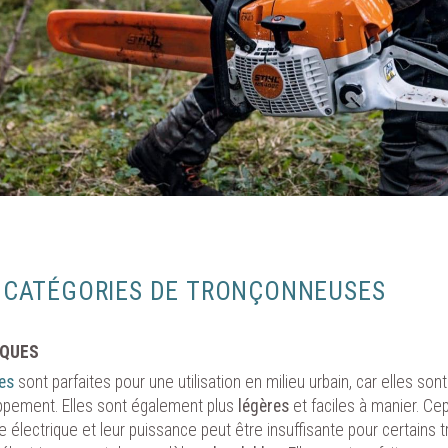
Continuer s
S CATÉGORIES DE TRONÇONNEUSES
 LE CONSENTEMENT AUX COOKIES
IQUES
utilise des technologies telles que les cookies pour stocker et/ou accéder au
ons sur votre appareil. En cliquant sur « Autoriser les cookies », vous accepte
es
sont parfaites pour une utilisation en milieu urbain, car elles son
déposent des cookies sur votre appareil pour garantir le bon fonctionnement d
ppement. Elles sont également plus
légères
et faciles à manier. Ce
r ses performances techniques et établir des statistiques de fréquentation du 
le électrique et leur puissance peut être insuffisante pour certains 