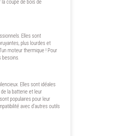
okies
ur la coupe de bois de
 ou de
des
ssionnels. Elles sont
ruyantes, plus lourdes et
 d’un moteur thermique ! Pour
s besoins.
encieux. Elles sont idéales
 de la batterie et leur
ont populaires pour leur
patibilité avec d’autres outils