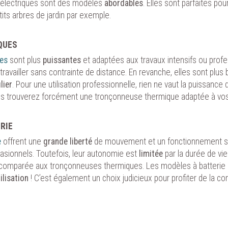
tation des publicités. En cliquant sur « Continuer sans accepter », seul les co
 électriques sont des modèles
abordables
. Elles sont parfaites po
res au bon fonctionnement du site seront utilisés. Le fait de ne pas consentir
its arbres de jardin par exemple.
son consentement peut empêcher le bon fonctionnement de certains services.
rrez à tout moment modifier vos préférences en cliquant sur le lien "Gestion 
QUES
 accessible en bas de toutes les pages de notre site.
es
sont plus
puissantes
et adaptées aux travaux intensifs ou profe
availler sans contrainte de distance. En revanche, elles sont plus b
ISER LES COOKIES
PARAMÈTRES DES COOKIES
lier
. Pour une utilisation professionnelle, rien ne vaut la puissance
vous trouverez forcément une tronçonneuse thermique adaptée à vo
RIE
e
offrent une
grande liberté
de mouvement et un fonctionnement sil
casionnels. Toutefois, leur autonomie est
limitée
par la durée de vie
comparée aux tronçonneuses thermiques. Les modèles à batterie s
tilisation
! C’est également un choix judicieux pour profiter de la com