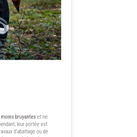
ans accepter
x
z que
t
moins bruyantes
et ne
u site,
pendant, leur portée est
site et
travaux d’abattage ou de