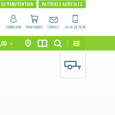
×
×
S DE MANUTENTION
MATÉRIELS AGRICOLES
CONNEXION
MON PANIER
CONTACT
04 50 36 78 80
LOG