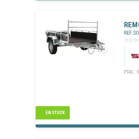
de consul
nécessai
retirer 
Vous pou
REM
cookies"
REF S
AUTOR
PTAC : 5
EN STOCK