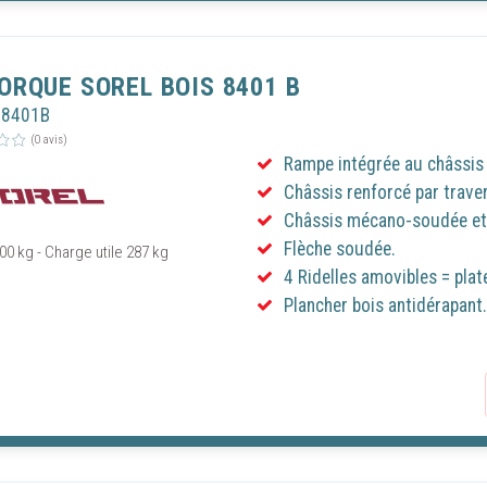
tation des publicités. En cliquant sur « Continuer sans accepter », seul les co
res au bon fonctionnement du site seront utilisés. Le fait de ne pas consentir
son consentement peut empêcher le bon fonctionnement de certains services.
rrez à tout moment modifier vos préférences en cliquant sur le lien "Gestion 
ORQUE SOREL BOIS 8401 B
 accessible en bas de toutes les pages de notre site.
O8401B
(0 avis)
ISER LES COOKIES
PARAMÈTRES DES COOKIES
Rampe intégrée au châssis 
Châssis renforcé par trave
Châssis mécano-soudée et 
Flèche soudée.
00 kg - Charge utile 287 kg
4 Ridelles amovibles = plat
Plancher bois antidérapant.