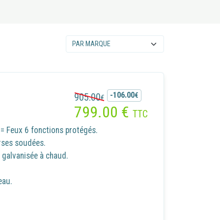
-106.00
905.00
€
€
799.00
€
TTC
= Feux 6 fonctions protégés.
rses soudées.
galvanisée à chaud.
eau.