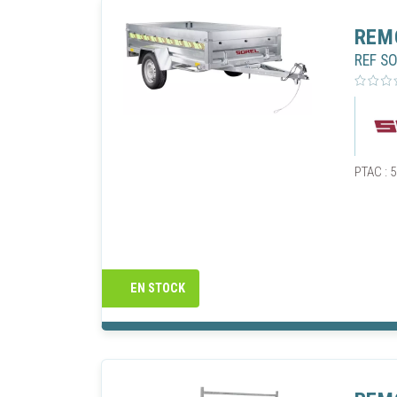
REM
REF S
PTAC : 5
EN STOCK