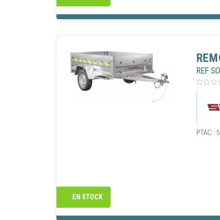
REM
REF S
PTAC : 5
GÉRER
Vaudaux 
informati
Vaudaux 
EN STOCK
optimise