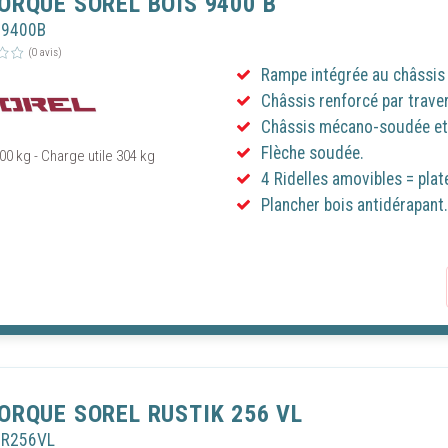
ORQUE SOREL BOIS 9400 B
O9400B
(0 avis)
Rampe intégrée au châssis 
Châssis renforcé par trave
Châssis mécano-soudée et 
Flèche soudée.
00 kg - Charge utile 304 kg
4 Ridelles amovibles = plat
Plancher bois antidérapant.
ORQUE SOREL RUSTIK 256 VL
OR256VL