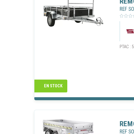
REM
REF S
PTAC : 5
EN STOCK
REM
REF S