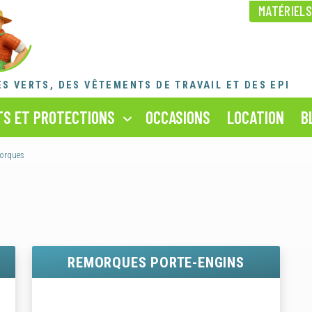
MATÉRIEL
NOS ACTUALITÉS
RECRUTEMENT
NOS FORFAITS RÉVISION
ES VERTS,
DES VÊTEMENTS DE TRAVAIL ET DES EPI
* La référence produit est celle figurant sur votre facture
SAV ET MAINTENANCE
S ET PROTECTIONS
OCCASIONS
LOCATION
B
orques
REMORQUES PORTE-ENGINS