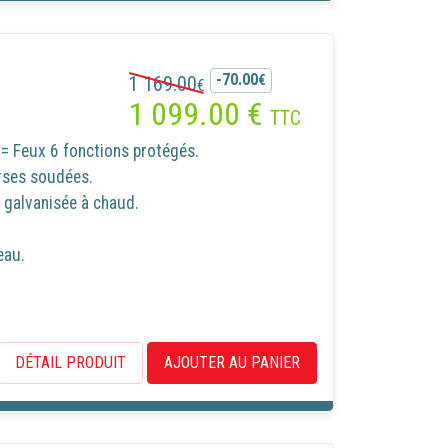
okies
 ou de
des
-70.00
1 169.00
€
€
1 099.00
€
TTC
= Feux 6 fonctions protégés.
rses soudées.
galvanisée à chaud.
eau.
DÉTAIL PRODUIT
AJOUTER AU PANIER