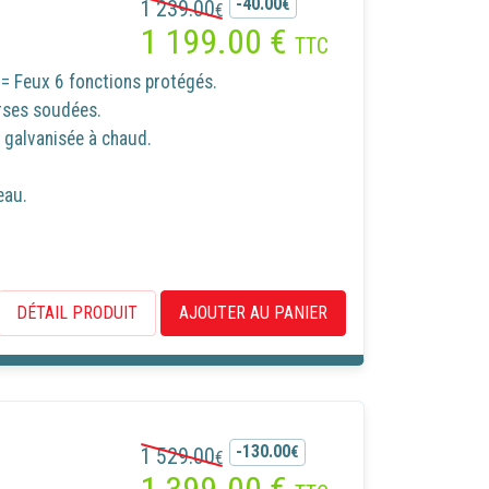
-40.00
1 239.00
€
€
1 199.00
€
TTC
= Feux 6 fonctions protégés.
rses soudées.
galvanisée à chaud.
eau.
DÉTAIL PRODUIT
AJOUTER AU PANIER
-130.00
1 529.00
€
€
1 399.00
€