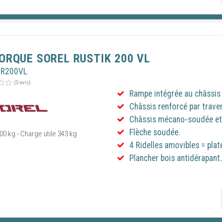
ORQUE SOREL RUSTIK 200 VL
OR200VL
(0 avis)
Rampe intégrée au châssis 
Châssis renforcé par trave
Châssis mécano-soudée et 
Flèche soudée.
00 kg - Charge utile 343 kg
Continuer s
4 Ridelles amovibles = plat
 LE CONSENTEMENT AUX COOKIES
Plancher bois antidérapant.
utilise des technologies telles que les cookies pour stocker et/ou accéder au
ons sur votre appareil. En cliquant sur « Autoriser les cookies », vous accepte
déposent des cookies sur votre appareil pour garantir le bon fonctionnement d
r ses performances techniques et établir des statistiques de fréquentation du 