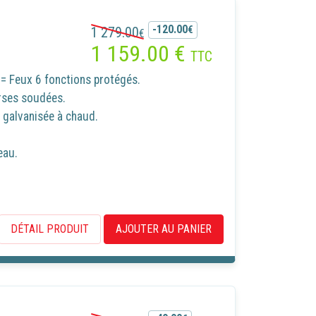
-120.00
1 279.00
€
€
1 159.00
€
TTC
= Feux 6 fonctions protégés.
rses soudées.
galvanisée à chaud.
eau.
DÉTAIL PRODUIT
AJOUTER AU PANIER