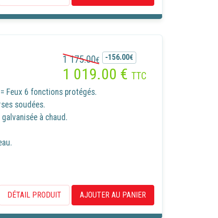
-156.00
1 175.00
€
€
1 019.00
€
TTC
= Feux 6 fonctions protégés.
rses soudées.
galvanisée à chaud.
ans accepter
eau.
x
z que
DÉTAIL PRODUIT
AJOUTER AU PANIER
u site,
site et