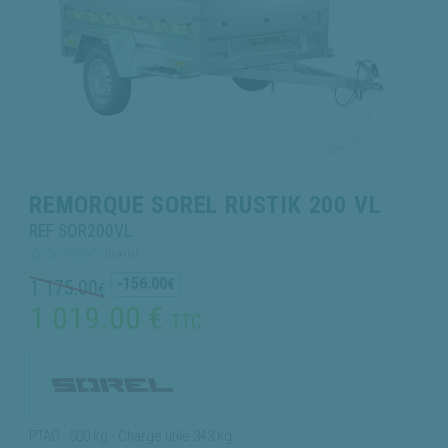
REMORQUE SOREL RUSTIK 200 VL
REF SOR200VL
(0 avis)
-156.00
1 175.00
€
€
1 019.00
€
TTC
PTAC : 500 kg - Charge utile 343 kg