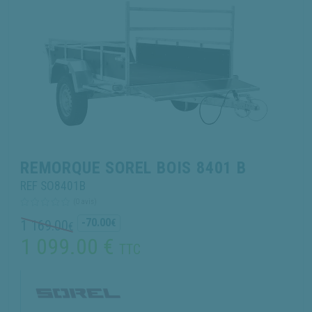
REMORQUE SOREL BOIS 8401 B
REF SO8401B
(0 avis)
-70.00
1 169.00
€
€
1 099.00
€
TTC