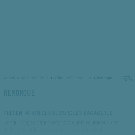
×
×
produit que vous recherchez.
NOS ACTUALITÉS
RECRUTEMENT
NOS FORFAITS RÉVISION
SAV ET MAINTENANCE
* La référence produit est celle figurant sur votre facture
Accueil
Matériels Et Outils
Véhicules Et Remorques
Remorques
Remorqu
REMORQUE
PRÉSENTATION DES REMORQUES BAGAGÈRES
Lorsqu'il s'agit de transporter des objets volumineux, des
déchets de jardin ou des bagages pour un voyage, les