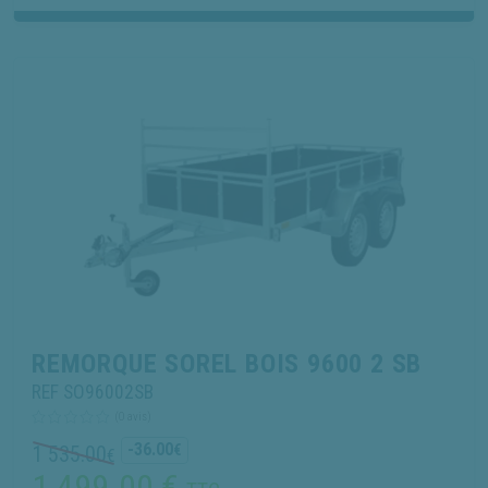
REMORQUE SOREL BOIS 9600 2 SB
REF SO96002SB
(0 avis)
-36.00
1 535.00
€
€
1 499.00
€