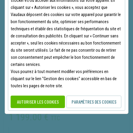
stocker et/ou accéder aux informations sur votre appareil. En
cliquant sur « Autoriser les cookies », vous acceptez que
Vaudaux déposent des cookies sur votre appareil pour garantir le
bon fonctionnement du site, optimiser ses performances
techniques et établir des statistiques de fréquentation du site et
de consultation des publicités. En cliquant sur « Continuer sans
accepter », seul les cookies nécessaires au bon fonctionnement
du site seront utilisés. Le fait de ne pas consentir ou de retirer
son consentement peut empêcher le bon fonctionnement de
certains services.
Vous pourrez à tout moment modifier vos préférences en
cliquant sur le lien "Gestion des cookies" accessible en bas de
REMORQUE SOREL BOIS 9400 B
toutes les pages de notre site.
REF SO9400B
(0 avis)
AUTORISER LES COOKIES
PARAMÈTRES DES COOKIES
-40.00
1 239.00
€
€
1 199.00
€
TTC