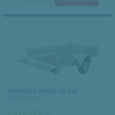
DÉTAIL PRODUIT
AJOUTER AU PANIER
REMORQUE FRANC RE 250
REF FRRE250F130
(0 avis)
2 699.00
€
TTC