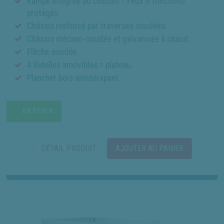
Rampe intégrée au châssis = Feux 6 fonctions
protégés.
Châssis renforcé par traverses soudées.
Châssis mécano-soudée et galvanisée à chaud.
Flèche soudée.
4 Ridelles amovibles = plateau.
Plancher bois antidérapant.
EN STOCK
DÉTAIL PRODUIT
AJOUTER AU PANIER