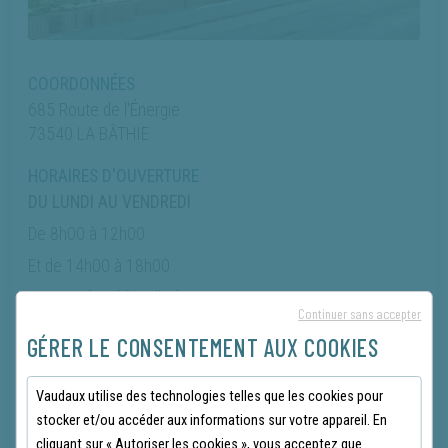
COORDONNÉES
685 Route de l'Énergie
73540 LA BÂTHIE
HORAIRES D'OUVERTURE
DU LUNDI AU VENDREDI
De 8h00 à 12h00
Et de 14h00 à 18h00
SAMEDI (avril à juillet)
Continuer sans accepter
De 8h00 à 12h00
GÉRER LE CONSENTEMENT AUX COOKIES
Vaudaux utilise des technologies telles que les cookies pour
stocker et/ou accéder aux informations sur votre appareil. En
cliquant sur « Autoriser les cookies », vous acceptez que