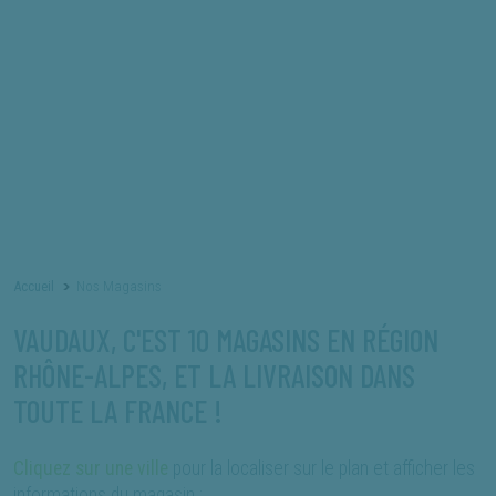
×
×
produit que vous recherchez.
NOS ACTUALITÉS
RECRUTEMENT
NOS FORFAITS RÉVISION
SAV ET MAINTENANCE
* La référence produit est celle figurant sur votre facture
Accueil
Nos Magasins
VAUDAUX, C'EST 10 MAGASINS EN RÉGION
RHÔNE-ALPES, ET LA LIVRAISON DANS
TOUTE LA FRANCE !
Cliquez sur une ville
pour la localiser sur le plan et afficher les
informations du magasin :