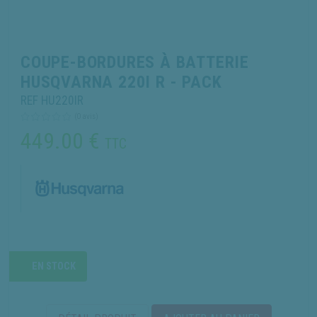
COUPE-BORDURES À BATTERIE
HUSQVARNA 220I R - PACK
REF HU220IR
(0 avis)
449.00
€
TTC
EN STOCK