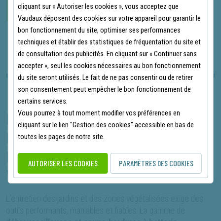
cliquant sur « Autoriser les cookies », vous acceptez que
EN STOCK
Vaudaux déposent des cookies sur votre appareil pour garantir le
bon fonctionnement du site, optimiser ses performances
techniques et établir des statistiques de fréquentation du site et
DÉTAIL PRODUIT
AJOUTER AU PANIER
de consultation des publicités. En cliquant sur « Continuer sans
accepter », seul les cookies nécessaires au bon fonctionnement
du site seront utilisés. Le fait de ne pas consentir ou de retirer
son consentement peut empêcher le bon fonctionnement de
certains services.
Vous pourrez à tout moment modifier vos préférences en
POURQUOI CHOISIR UNE
cliquant sur le lien "Gestion des cookies" accessible en bas de
DÉBROUSSAILLEUSE À
toutes les pages de notre site.
BATTERIE HUSQVARNA POUR
AUTORISER LES COOKIES
PARAMÈTRES DES COOKIES
VOS TRAVAUX D'ENTRETIEN ?
L’entretien des jardins et des zones végétalisées exige des
outils performants, maniables et fiables. La gamme de