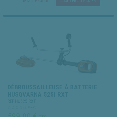
DÉTAIL PRODUIT
AJOUTER AU PANIER
DÉBROUSSAILLEUSE À BATTERIE
HUSQVARNA 525I RXT
REF HU525IRXT
(0 avis)
599.00
€