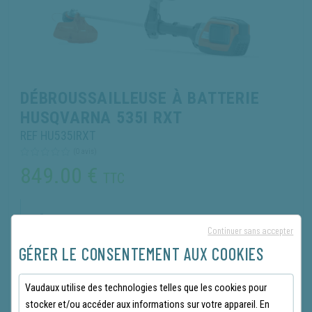
DÉBROUSSAILLEUSE À BATTERIE
HUSQVARNA 535I RXT
REF HU535IRXT
(0 avis)
849.00
€
TTC
Continuer sans accepter
GÉRER LE CONSENTEMENT AUX COOKIES
Produit vendu sans batterie ni chargeur. Compatible avec les
batteries HUSQVARNA
Vaudaux utilise des technologies telles que les cookies pour
stocker et/ou accéder aux informations sur votre appareil. En