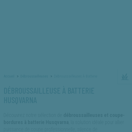
×
×
produit que vous recherchez.
NOS ACTUALITÉS
RECRUTEMENT
NOS FORFAITS RÉVISION
SAV ET MAINTENANCE
* La référence produit est celle figurant sur votre facture
Accueil
Débroussailleuses
Débroussailleuses À Batterie
DÉBROUSSAILLEUSE À BATTERIE
HUSQVARNA
Découvrez notre sélection de
débroussailleuses et coupe-
bordures à batterie Husqvarna
, la solution idéale pour allier
puissance de coupe professionnelle, silence de