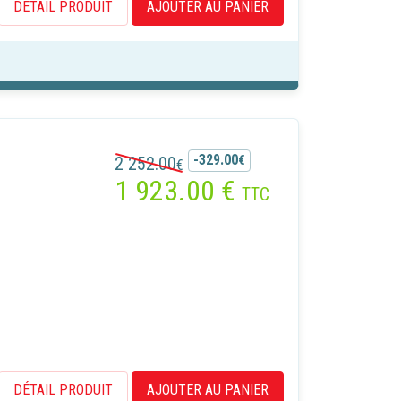
DÉTAIL PRODUIT
AJOUTER AU PANIER
-329.00
2 252.00
€
€
1 923.00
€
TTC
ans accepter
x
z que
u site,
site et
okies
DÉTAIL PRODUIT
AJOUTER AU PANIER
 ou de