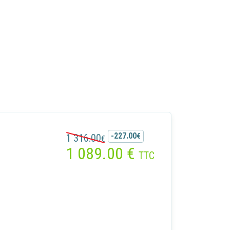
-227.00
1 316.00
€
€
1 089.00
€
TTC