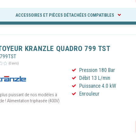
son consentement peut empêcher le bon fonctionnement de certains services.
rrez à tout moment modifier vos préférences en cliquant sur le lien "Gestion 
ACCESSOIRES ET PIÈCES DÉTACHÉES COMPATIBLES
 accessible en bas de toutes les pages de notre site.
ISER LES COOKIES
PARAMÈTRES DES COOKIES
TOYEUR KRANZLE QUADRO 799 TST
R799TST
(0 avis)
Pression 180 Bar
Débit 13 L/min
Puissance 4.0 kW
Enrouleur
 plus puissant de nos modèles à
de ! Alimentation triphasée (400V)