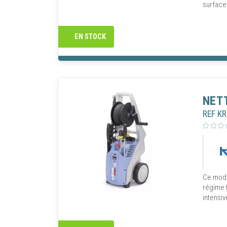
surfaces
EN STOCK
NET
REF K
Ce modè
régime t
intensiv