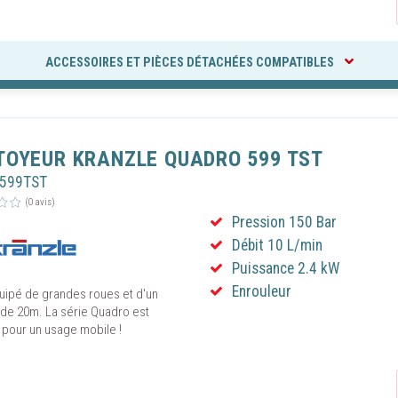
ACCESSOIRES ET PIÈCES DÉTACHÉES COMPATIBLES
TOYEUR KRANZLE QUADRO 599 TST
R599TST
(0 avis)
Pression 150 Bar
Continuer s
 LE CONSENTEMENT AUX COOKIES
Débit 10 L/min
Puissance 2.4 kW
Enrouleur
utilise des technologies telles que les cookies pour stocker et/ou accéder au
quipé de grandes roues et d'un
 de 20m. La série Quadro est
ons sur votre appareil. En cliquant sur « Autoriser les cookies », vous accepte
 pour un usage mobile !
déposent des cookies sur votre appareil pour garantir le bon fonctionnement d
r ses performances techniques et établir des statistiques de fréquentation du 
tation des publicités. En cliquant sur « Continuer sans accepter », seul les co
res au bon fonctionnement du site seront utilisés. Le fait de ne pas consentir