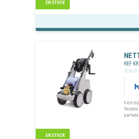
EN STOCK
NET
REF K
GÉRER
Vaudaux 
Il est é
flexible
informati
parfaite
Vaudaux 
optimise
de consul
EN STOCK
nécessai