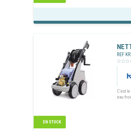
retirer 
Vous pou
cookies"
AUTOR
NET
REF K
C'est le
eau froi
EN STOCK