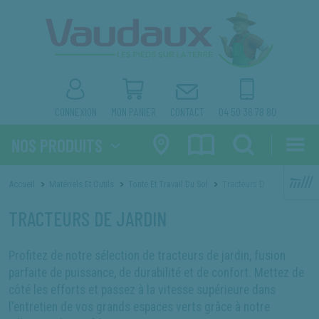
×
×
produit que vous recherchez.
NOS ACTUALITÉS
RECRUTEMENT
NOS FORFAITS RÉVISION
SAV ET MAINTENANCE
CONNEXION
MON PANIER
CONTACT
04 50 36 78 80
* La référence produit est celle figurant sur votre facture
NOS PRODUITS
Accueil
Matériels Et Outils
Tonte Et Travail Du Sol
Tracteurs De Jardin
TRACTEURS DE JARDIN
Profitez de notre sélection de tracteurs de jardin, fusion
parfaite de puissance, de durabilité et de confort. Mettez de
côté les efforts et passez à la vitesse supérieure dans
l'entretien de vos grands espaces verts grâce à notre