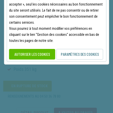
27 885.00
€
€
accepter », seul les cookies nécessaires au bon fonctionnement
26 685.00
€
TTC
du site seront utilisés. Le fait de ne pas consentir ou de retirer
son consentement peut empêcher le bon fonctionnement de
certains services.
Vous pourrez à tout moment modifier vos préférences en
cliquant sur le lien "Gestion des cookies" accessible en bas de
toutes les pages de notre site.
Puissance 23 CV
Largeur de coupe 100 cm
AUTORISER LES COOKIES
PARAMÈTRES DES COOKIES
Transmission par courroie
4 roues motrices
Poids 351 kg
EN RUPTURE DE STOCK
RENSEIGNEMENTS AU
04 50 36 78 80
DÉTAIL PRODUIT
AJOUTER AU PANIER