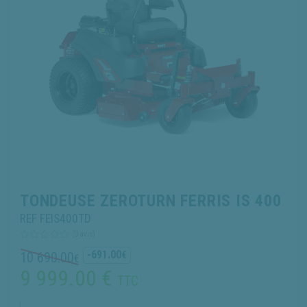
TONDEUSE ZEROTURN FERRIS IS 400
REF FEIS400TD
(0 avis)
-691.00
10 690.00
€
€
9 999.00
€
TTC