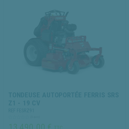
TONDEUSE AUTOPORTÉE FERRIS SRS
Z1 - 19 CV
REF FESRZ91
(0 avis)
13 490.00
€
TTC