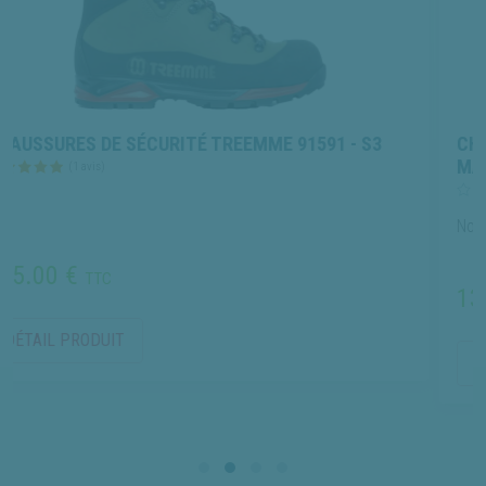
RITÉ TREEMME 91591 - S3
CHAUSSURES DE SÉCUR
MACCROSSROAD 3.0 MID
(0 avis)
Normes EN 20345 S3
135.00 €
TTC
DÉTAIL PRODUIT