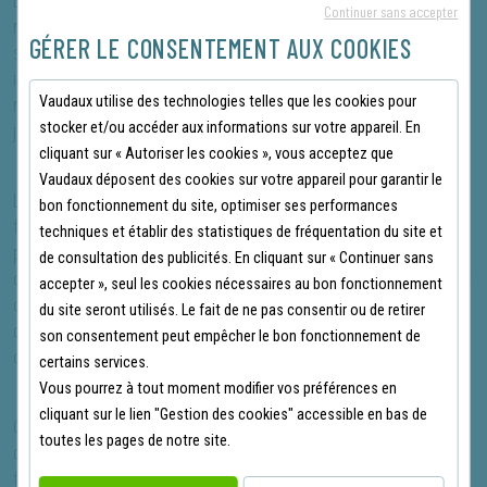
Leur structure sans métal contribue à une légèreté
Continuer sans accepter
remarquable et à une flexibilité optimale, tout en offrant une
GÉRER LE CONSENTEMENT AUX COOKIES
sécurité conforme à la norme S3. La semelle anti-perforation
intégrée protège le pied contre les objets tranchants, tout en
Vaudaux utilise des technologies telles que les cookies pour
restant légère et flexible pour un confort tout au long de la
stocker et/ou accéder aux informations sur votre appareil. En
journée.
cliquant sur « Autoriser les cookies », vous acceptez que
Vaudaux déposent des cookies sur votre appareil pour garantir le
Le design urbain des Kensington MXR ne sacrifie rien à la
bon fonctionnement du site, optimiser ses performances
fonctionnalité. Leur style moderne et épuré s'intègre
techniques et établir des statistiques de fréquentation du site et
parfaitement dans divers environnements de travail, de la
de consultation des publicités. En cliquant sur « Continuer sans
construction à la logistique, en passant par l'industrie légère. En
accepter », seul les cookies nécessaires au bon fonctionnement
choisissant les Helly Hansen Kensington MXR, vous bénéficiez
du site seront utilisés. Le fait de ne pas consentir ou de retirer
d'une chaussure qui allie performance technique et esthétique
son consentement peut empêcher le bon fonctionnement de
contemporaine.
certains services.
Vous pourrez à tout moment modifier vos préférences en
cliquant sur le lien "Gestion des cookies" accessible en bas de
Que vous travailliez dans des environnements exigeants ou
toutes les pages de notre site.
que vous recherchiez simplement une chaussure de sécurité
fiable avec un design soigné, la Kensington MXR est le choix