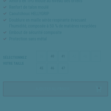
Amorti en TPU moulé au niveau des orteils
Renfort de talon moulé
Caoutchouc HELLYGRIP
Doublure en maille aérée respirante évacuant
l'humidité, composée à 50 % de matières recyclées
Embout de sécurité composite
Protection sans métal
39
40
41
42
43
44
SÉLECTIONNEZ
VOTRE TAILLE
45
46
47
AJOUTER AU PANIER