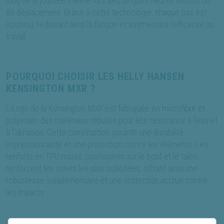
long de la journée, même lors des longues heures debout ou
en déplacement. Grâce à cette technologie, chaque pas est
soutenu, réduisant ainsi la fatigue et augmentant l'efficacité au
travail.
POURQUOI CHOISIR LES HELLY HANSEN
KENSINGTON MXR ?
La tige de la Kensington MXR est fabriquée en microfibre et
polyester, des matériaux réputés pour leur résistance à l'eau et
à l'abrasion. Cette construction garantit une durabilité
impressionnante et une protection contre les éléments. Les
renforts en TPU moulé, positionnés sur le bout et le talon,
renforcent les zones les plus sollicitées, offrant ainsi une
robustesse supplémentaire et une protection accrue contre
les impacts.