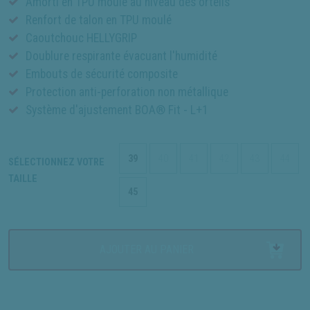
Amorti en TPU moulé au niveau des orteils
Renfort de talon en TPU moulé
Caoutchouc HELLYGRIP
Doublure respirante évacuant l'humidité
Embouts de sécurité composite
Protection anti-perforation non métallique
Système d'ajustement BOA® Fit - L+1
39
40
41
42
43
44
SÉLECTIONNEZ VOTRE
TAILLE
45
AJOUTER AU PANIER