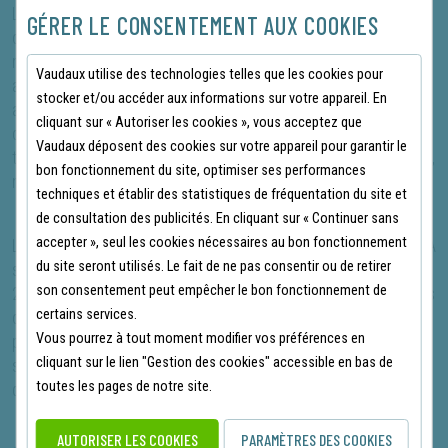
Le système d’ajustement BOA® Fit permet de régler la
GÉRER LE CONSENTEMENT AUX COOKIES
chaussure avec une grande précision, sans effort et
rapidement. Ce système innovant vous permet d’obtenir un
Vaudaux utilise des technologies telles que les cookies pour
ajustement personnalisé, offrant ainsi un maintien parfait tout
stocker et/ou accéder aux informations sur votre appareil. En
au long de la journée. De plus, la semelle extérieure en
cliquant sur « Autoriser les cookies », vous acceptez que
caoutchouc HELLYGRIP garantit une excellente adhérence sur
Vaudaux déposent des cookies sur votre appareil pour garantir le
toutes les surfaces, vous assurant ainsi une stabilité maximale,
bon fonctionnement du site, optimiser ses performances
même dans les environnements glissants.
techniques et établir des statistiques de fréquentation du site et
de consultation des publicités. En cliquant sur « Continuer sans
accepter », seul les cookies nécessaires au bon fonctionnement
Les chaussures de sécurité Helly Hansen Kensington MXR BOA
du site seront utilisés. Le fait de ne pas consentir ou de retirer
sont certifiées S3 et répondent aux normes EN ISO
son consentement peut empêcher le bon fonctionnement de
20347:2022, offrant une protection contre les perforations, les
certains services.
chocs et les risques électriques statiques (ESD). Elles sont
Vous pourrez à tout moment modifier vos préférences en
parfaites pour les professionnels qui cherchent à allier
cliquant sur le lien "Gestion des cookies" accessible en bas de
sécurité, confort et performance dans leurs activités
toutes les pages de notre site.
quotidiennes.
AUTORISER LES COOKIES
PARAMÈTRES DES COOKIES