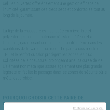
cellules ouvertes offre également une gestion efficace de
l’humidité, garantissant des pieds secs et confortables tout au
long de la journée.
La tige de la chaussure est fabriquée en microfibre et
polyester ripstop, des matériaux résistants à l'eau et à
l'abrasion, garantissant une grande durabilité même dans les
conditions de travail les plus rudes. Le pare-chocs moulé en
TPU et le renfort du talon protègent les zones les plus
sollicitées de la chaussure, prolongeant ainsi sa durée de vie.
L’élément non métallique assure également une plus grande
légèreté et facilite le passage dans les zones de sécurité où le
métal est prohibé.
POURQUOI CHOISIR CETTE PAIRE DE
CHAUSSURES ?
Continuer sans accepter