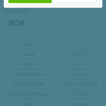
CARACTÉRISTIQUES PRINCIPALES
TECHNOLOGIES :
Couleur
Noir
Embout
Composite
Doublure
Maille
Semelle intérieure
Polyuréthane
Semelle extérieure
Caoutchouc HELLYGRIP
Semelle anti-perforation
Sans métal
Tige
Microfibres