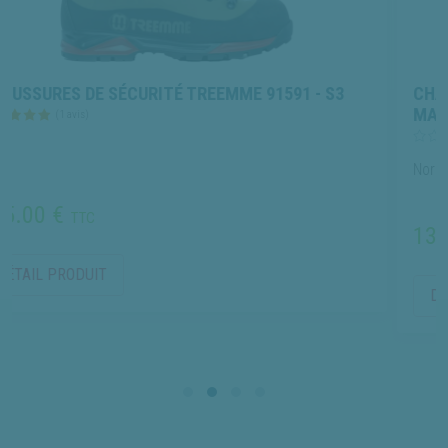
ITÉ TREEMME 91591 - S3
CHAUSSURES DE SÉCURI
MACCROSSROAD 3.0 MID 
(0 avis)
Normes EN 20345 S3
135.00 €
TTC
DÉTAIL PRODUIT