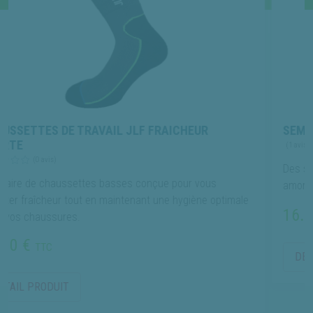
TRAVAIL JLF FRAICHEUR
SEMELLES DE TRAVAI
(1 avis)
Des semelles équipées d
ttes basses conçue pour vous
amortir les chocs de faç
ut en maintenant une hygiène optimale
16.00 €
.
TTC
DÉTAIL PRODUIT