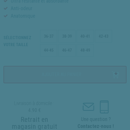
Ultra résitante et absorbante
Anti-odeur
Anatomique
36-37
38-39
40-41
42-43
SÉLECTIONNEZ
VOTRE TAILLE
44-45
46-47
48-49
AJOUTER AU PANIER
Livraison à domicile :
4.90 €
Retrait en
Une question ?
magasin gratuit
Contactez-nous !