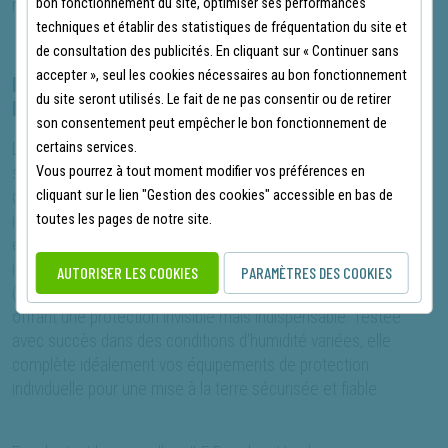
bon fonctionnement du site, optimiser ses performances
malgré les frottements répétés.
techniques et établir des statistiques de fréquentation du site et
de consultation des publicités. En cliquant sur « Continuer sans
accepter », seul les cookies nécessaires au bon fonctionnement
POURQUOI CHOISIR LA SEMELLE JLF PRO
du site seront utilisés. Le fait de ne pas consentir ou de retirer
IMAGE ANATOMIQUES ?
son consentement peut empêcher le bon fonctionnement de
certains services.
La sécurité technique n'est pas en reste, puisque cette
Vous pourrez à tout moment modifier vos préférences en
semelle est rigoureusement antistatique. Grâce à l'insertion
cliquant sur le lien "Gestion des cookies" accessible en bas de
d'un fil conducteur multi-filaments (polyamide, polyester et
toutes les pages de notre site.
inox), elle permet de dissiper efficacement les charges
électrostatiques. Cette propriété est fondamentale pour les
intervenants évoluant dans des environnements à risques
AUTORISER LES COOKIES
PARAMÈTRES DES COOKIES
(zones ATEX ou manipulation de composants sensibles),
offrant une protection invisible mais indispensable. Testée
avec succès dans des conditions d'humidité variées, elle
complète idéalement vos équipements de protection
individuelle pour une mise à la terre sécurisée et fiable.