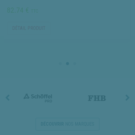
garder au se
€
TTC
252.00 
PRODUIT
DÉTAIL P
DÉCOUVRIR
NOS MARQUES