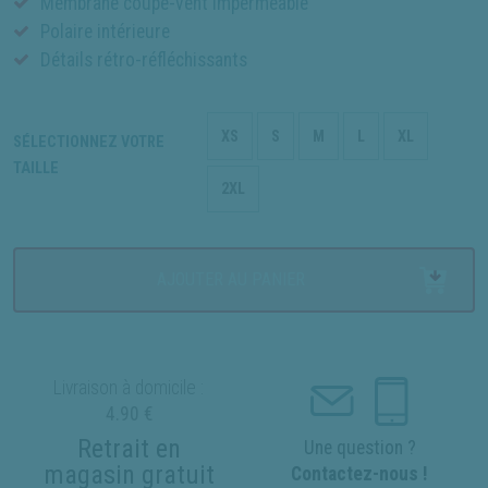
Membrane coupe-vent imperméable
Polaire intérieure
Détails rétro-réfléchissants
XS
S
M
L
XL
SÉLECTIONNEZ VOTRE
TAILLE
2XL
AJOUTER AU PANIER
Livraison à domicile :
4.90 €
Retrait en
Une question ?
magasin gratuit
Contactez-nous !