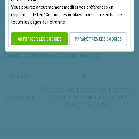
investissement judicieux pour ceux qui recherchent un
Vous pourrez à tout moment modifier vos préférences en
vêtement alliant performance, confort et sécurité. Sa
cliquant sur le lien "Gestion des cookies" accessible en bas de
conception soignée et ses matériaux de haute qualité en font
toutes les pages de notre site.
un allié de choix pour les environnements de travail les plus
exigeants.
AUTORISER LES COOKIES
PARAMÈTRES DES COOKIES
CARACTÉRISTIQUES PRINCIPALES
Couleur
Noir
3 Couches : 94% Polyester / 6% Elasthanne
Composition
+ Membrane TPU + Micro polaire : 100%
Polyester - 310 g/m²