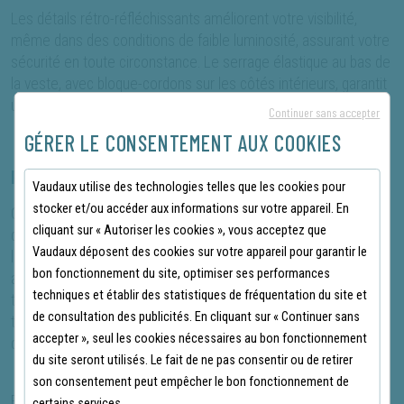
Les détails rétro-réfléchissants améliorent votre visibilité,
même dans des conditions de faible luminosité, assurant votre
sécurité en toute circonstance. Le serrage élastique au bas de
la veste, avec bloque-cordons sur les côtés intérieurs, garantit
un ajustement parfait et empêche l'air froid de s'infiltrer.
Continuer sans accepter
GÉRER LE CONSENTEMENT AUX COOKIES
POURQUOI CHOISIR LA VESTE YANG ?
Vaudaux utilise des technologies telles que les cookies pour
stocker et/ou accéder aux informations sur votre appareil. En
Cette veste est particulièrement adaptée aux secteurs tels
cliquant sur « Autoriser les cookies », vous acceptez que
que la construction, les travaux de finition, l'infrastructure,
Vaudaux déposent des cookies sur votre appareil pour garantir le
l'industrie du bâtiment, les autorités régionales et publiques,
bon fonctionnement du site, optimiser ses performances
ainsi que le transport et la logistique. Elle offre une isolation
techniques et établir des statistiques de fréquentation du site et
thermique grâce à sa membrane coupe-vent et imperméable,
de consultation des publicités. En cliquant sur « Continuer sans
tout en assurant un confort optimal avec sa polaire intérieure
accepter », seul les cookies nécessaires au bon fonctionnement
douce et chaude.
du site seront utilisés. Le fait de ne pas consentir ou de retirer
son consentement peut empêcher le bon fonctionnement de
En résumé, la veste de travail Coverguard Yang noir est un
certains services.