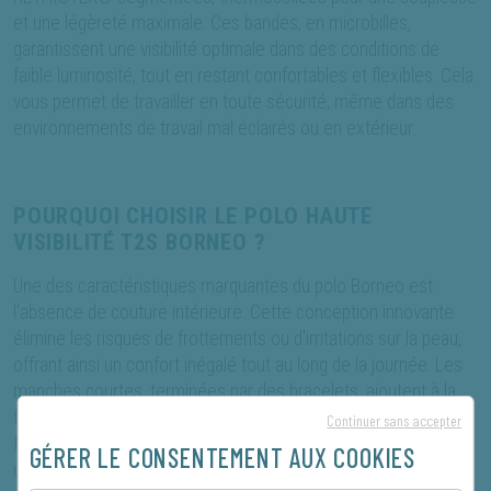
et une légèreté maximale. Ces bandes, en microbilles,
garantissent une visibilité optimale dans des conditions de
faible luminosité, tout en restant confortables et flexibles. Cela
vous permet de travailler en toute sécurité, même dans des
environnements de travail mal éclairés ou en extérieur.
POURQUOI CHOISIR LE POLO HAUTE
VISIBILITÉ T2S BORNEO ?
Une des caractéristiques marquantes du polo Borneo est
l'absence de couture intérieure. Cette conception innovante
élimine les risques de frottements ou d'irritations sur la peau,
offrant ainsi un confort inégalé tout au long de la journée. Les
manches courtes, terminées par des bracelets, ajoutent à la
fois style et praticité, tandis que la maille ajourée sous les bras
Continuer sans accepter
favorise une ventilation maximale, essentielle pour maintenir
GÉRER LE CONSENTEMENT AUX COOKIES
une température corporelle agréable.