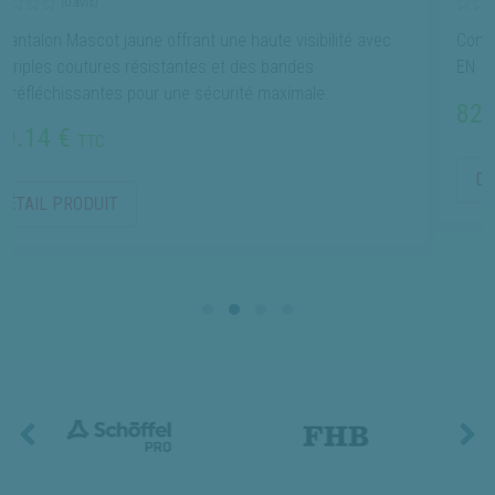
(0 avis)
offrant une haute visibilité avec
Composition 30 % coton 70 
istantes et des bandes
EN 15797 / EN 20471
r une sécurité maximale.
82.00 €
TTC
DÉTAIL PRODUIT