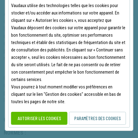
Vaudaux utilise des technologies telles que les cookies pour
stocker et/ou accéder aux informations sur votre appareil. En
Avec sa coupe cintrée, le polo T2S Borneo ne se contente pas
cliquant sur « Autoriser les cookies », vous acceptez que
d'être fonctionnel ; il est également élégant et adapté à une
Vaudaux déposent des cookies sur votre appareil pour garantir le
large gamme d'utilisations professionnelles. Que vous soyez
bon fonctionnement du site, optimiser ses performances
dans le secteur de la construction, de l’industrie, ou tout autre
techniques et établir des statistiques de fréquentation du site et
domaine nécessitant une haute visibilité, ce polo est conçu
de consultation des publicités. En cliquant sur « Continuer sans
pour répondre à vos besoins tout en offrant une apparence
accepter », seul les cookies nécessaires au bon fonctionnement
moderne et soignée.
du site seront utilisés. Le fait de ne pas consentir ou de retirer
son consentement peut empêcher le bon fonctionnement de
Optez pour le Polo Haute Visibilité T2S Borneo et profitez
certains services.
d'une protection efficace combinée à un confort exceptionnel,
Vous pourrez à tout moment modifier vos préférences en
parfait pour les professionnels soucieux de leur sécurité et de
cliquant sur le lien "Gestion des cookies" accessible en bas de
leur bien-être au travail.
toutes les pages de notre site.
AUTORISER LES COOKIES
PARAMÈTRES DES COOKIES
CARACTÉRISTIQUES PRINCIPALES
NORMES :