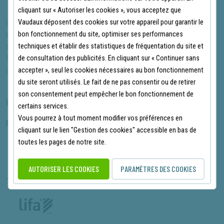
cliquant sur « Autoriser les cookies », vous acceptez que
Idéal pour les métiers du BTP, de la logistique ou des services
Vaudaux déposent des cookies sur votre appareil pour garantir le
en extérieur, ce t-shirt ICU haute visibilité signé Helly Hansen
bon fonctionnement du site, optimiser ses performances
s’adresse à tous ceux qui recherchent un vêtement technique
techniques et établir des statistiques de fréquentation du site et
fiable et bien conçu, capable de suivre leur rythme sans
de consultation des publicités. En cliquant sur « Continuer sans
compromis.
accepter », seul les cookies nécessaires au bon fonctionnement
du site seront utilisés. Le fait de ne pas consentir ou de retirer
son consentement peut empêcher le bon fonctionnement de
CARACTÉRISTIQUES PRINCIPALES
certains services.
Vous pourrez à tout moment modifier vos préférences en
NORMES :
cliquant sur le lien "Gestion des cookies" accessible en bas de
toutes les pages de notre site.
AUTORISER LES COOKIES
PARAMÈTRES DES COOKIES
TECHNOLOGIES :