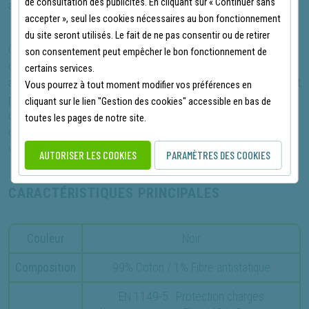
de consultation des publicités. En cliquant sur « Continuer sans
accessoires en sécurité et facilement accessibles.
accepter », seul les cookies nécessaires au bon fonctionnement
du site seront utilisés. Le fait de ne pas consentir ou de retirer
Ce pantalon n'est pas seulement un équipement de travail :
son consentement peut empêcher le bon fonctionnement de
c'est un investissement dans votre sécurité et votre bien-être
certains services.
au quotidien. Adoptez le pantalon multirisques Cepovett Konekt
Vous pourrez à tout moment modifier vos préférences en
pour une protection complète et une performance inégalée
cliquant sur le lien "Gestion des cookies" accessible en bas de
dans les environnements de travail les plus exigeants. Entre
toutes les pages de notre site.
confort et sécurité, faites confiance à Cepovett pour toutes
vos tâches nécessitant des EPI de la meilleure qualité !
AUTORISER LES COOKIES
PARAMÈTRES DES COOKIES
CARACTÉRISTIQUES PRINCIPALES
Couleur
Noir
Composition
99% Coton / 1% Fibre antistatique
EN 1149-5 : Protection charges