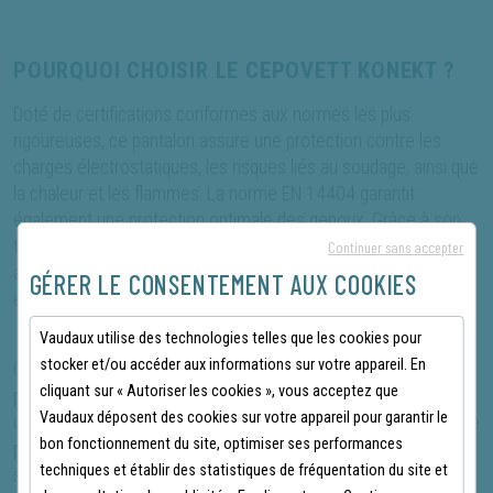
POURQUOI CHOISIR LE CEPOVETT KONEKT ?
Doté de certifications conformes aux normes les plus
rigoureuses, ce pantalon assure une protection contre les
charges électrostatiques, les risques liés au soudage, ainsi que
la chaleur et les flammes. La norme EN 14404 garantit
également une protection optimale des genoux. Grâce à son
tissu résistant composé de coton, de polyester et de fibre
Continuer sans accepter
antistatique, le pantalon offre à la fois durabilité et confort, tout
GÉRER LE CONSENTEMENT AUX COOKIES
en résistant aux exigences des lavages industriels.
Vaudaux utilise des technologies telles que les cookies pour
stocker et/ou accéder aux informations sur votre appareil. En
Chaque détail du pantalon Cepovett Konekt est pensé pour la
cliquant sur « Autoriser les cookies », vous acceptez que
praticité et la fonctionnalité. Il dispose de multiples poches
Vaudaux déposent des cookies sur votre appareil pour garantir le
utilitaires, incluant des poches basses, une poche mètre et une
bon fonctionnement du site, optimiser ses performances
poche cuisse avec compartiments. Toutes ces poches sont
techniques et établir des statistiques de fréquentation du site et
sécurisées par des rabats, pour garder vos outils et