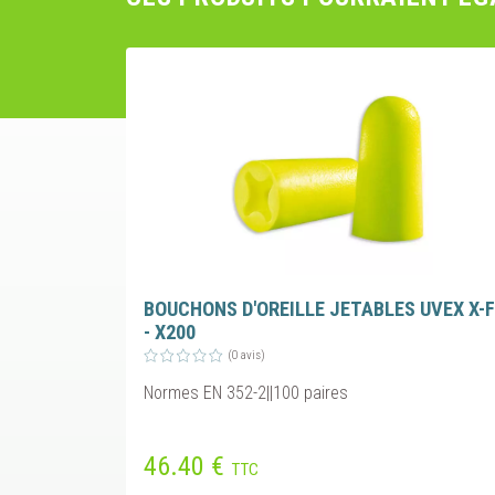
BOUCHONS D'OREILLE JETABLES UVEX X-F
- X200
(0 avis)
Normes EN 352-2||100 paires
46.40 €
TTC