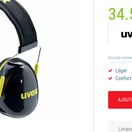
34.
Voir les norm
Léger
Confort
AJOUT
Livrais