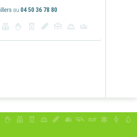
llers
au
04 50 36 78 80
ans accepter
x
z que
u site,
site et
okies
 ou de
des