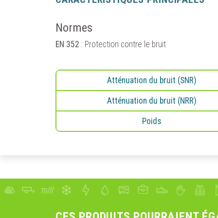
Normes
EN 352
: Protection contre le bruit
GÉRER
Vaudaux 
Atténuation du bruit (SNR)
informati
Vaudaux 
Atténuation du bruit (NRR)
optimise
de consul
Poids
nécessai
retirer 
Vous pou
cookies"
AUTOR
CES PRODUITS POURRAIENT ÉG