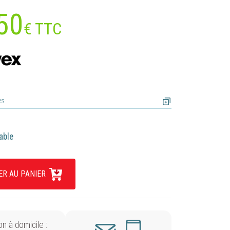
50
€ TTC
es
able
ER AU PANIER
on à domicile :