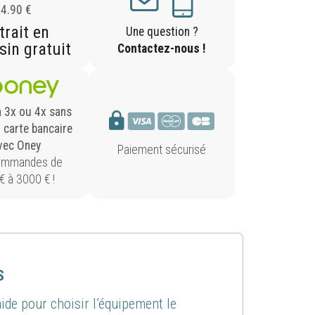
4.90 €
trait en
Une question ?
in gratuit
Contactez-nous !
n 3x ou 4x sans
r carte bancaire
vec Oney
Paiement sécurisé
ommandes de
€ à 3000 € !
S
ide pour choisir l’équipement le