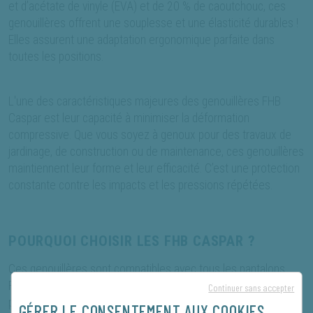
et d’acétate de vinyle (EVA) et de 20 % de caoutchouc, ces
genouillères offrent une souplesse et une élasticité durables !
Elles assurent une adaptation ergonomique parfaite dans
toutes les positions.
L'une des caractéristiques majeures des genouillères FHB
Caspar est leur capacité à minimiser la déformation
compressive. Que vous soyez à genoux pour des travaux de
jardinage, de construction ou de maintenance, ces genouillères
maintiennent leur forme et leur efficacité. C’est une protection
constante contre les impacts et les pressions répétées.
POURQUOI CHOISIR LES FHB CASPAR ?
Ces genouillères sont compatibles avec tous les pantalons
FHB ainsi qu’avec de nombreux autres pantalons dotés de
Continuer sans accepter
poches genouillères. Mesurant 285 x 175 x 15 mm, elles
GÉRER LE CONSENTEMENT AUX COOKIES