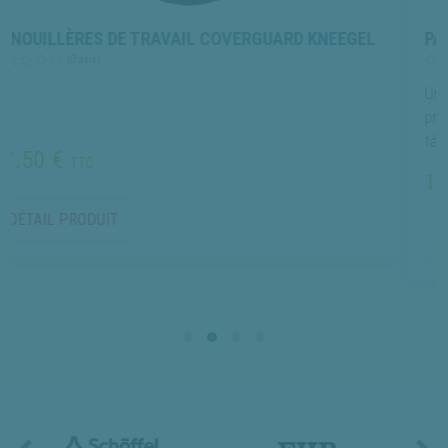
E TRAVAIL COVERGUARD KNEEGEL
PANTALON DE TRAV
(0 avis)
Un pantalon technique 
protection renforcée 
tâches exigeantes.
122.00 €
TTC
DÉTAIL PRODUIT