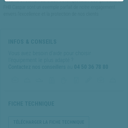
sécurité et confort dans son travail quotidien. Les genouillères
FHB Caspar sont un exemple parfait de notre engagement
envers l'excellence et la protection de nos clients.
INFOS & CONSEILS
Vous avez besoin d’aide pour choisir
l’équipement le plus adapté ?
Contactez nos conseillers
au
04 50 36 78 80
FICHE TECHNIQUE
TÉLÉCHARGER LA FICHE TECHNIQUE