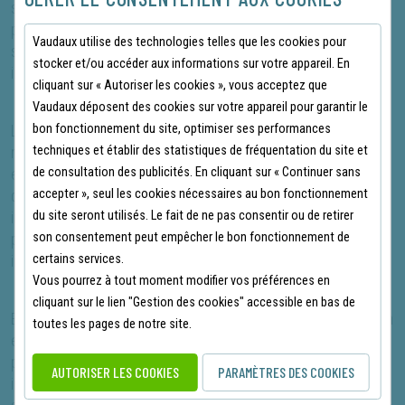
s'insèrent facilement dans les poches prévues, assurant une
protection discrète mais efficace. Vendues par paires, elles
Vaudaux utilise des technologies telles que les cookies pour
sont pratiques et économiques, prêtes à être utilisées
stocker et/ou accéder aux informations sur votre appareil. En
immédiatement.
cliquant sur « Autoriser les cookies », vous acceptez que
Vaudaux déposent des cookies sur votre appareil pour garantir le
bon fonctionnement du site, optimiser ses performances
Les genouillères FHB Caspar sont idéales pour une variété de
techniques et établir des statistiques de fréquentation du site et
métiers et de tâches, notamment pour les professionnels des
de consultation des publicités. En cliquant sur « Continuer sans
espaces verts, les travailleurs du bâtiment, les artisans et bien
accepter », seul les cookies nécessaires au bon fonctionnement
d'autres ! Leur design ergonomique et leur composition
du site seront utilisés. Le fait de ne pas consentir ou de retirer
innovante offrent un équilibre parfait entre confort et
son consentement peut empêcher le bon fonctionnement de
protection, permettant de travailler plus longtemps sans
certains services.
inconfort.
Vous pourrez à tout moment modifier vos préférences en
cliquant sur le lien "Gestion des cookies" accessible en bas de
En optant pour les genouillères FHB Caspar, vous choisissez un
toutes les pages de notre site.
équipement de protection individuel de haute qualité, conçu
pour répondre aux normes les plus strictes. Elles sont un
AUTORISER LES COOKIES
PARAMÈTRES DES COOKIES
investissement judicieux pour quiconque cherche à allier