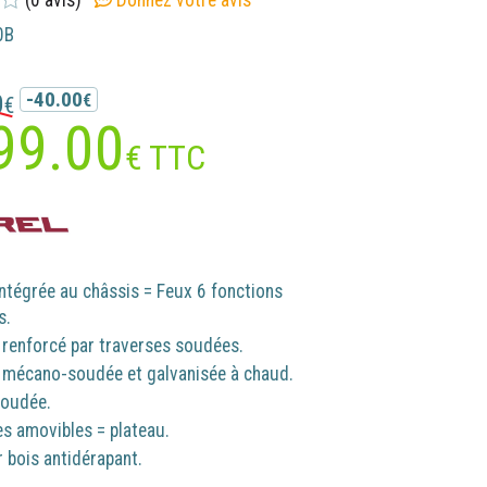
(0 avis)
Donnez votre avis
0B
-40.00
0
€
€
99.00
€ TTC
ntégrée au châssis = Feux 6 fonctions
s.
 renforcé par traverses soudées.
 mécano-soudée et galvanisée à chaud.
soudée.
es amovibles = plateau.
 bois antidérapant.