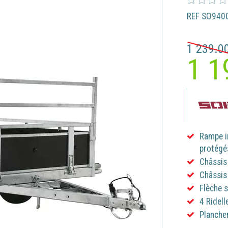
REF SO940
1 239.0
1 1
Rampe i
protégé
Châssis
Châssis
Flèche 
4 Ridell
Plancher