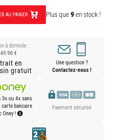
Plus que
9
en stock !
ER AU PANIER
on à domicile :
49.90 €
trait en
Une question ?
in gratuit
Contactez-nous !
n 3x ou 4x sans
r carte bancaire
Paiement sécurisé
c Oney !