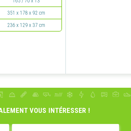
165 / 70 x 13
res au bon fonctionnement du site seront utilisés. Le fait de ne pas consentir
son consentement peut empêcher le bon fonctionnement de certains services.
351 x 178 x 92 cm
rrez à tout moment modifier vos préférences en cliquant sur le lien "Gestion 
 accessible en bas de toutes les pages de notre site.
236 x 129 x 37 cm
ISER LES COOKIES
PARAMÈTRES DES COOKIES
ALEMENT VOUS INTÉRESSER !