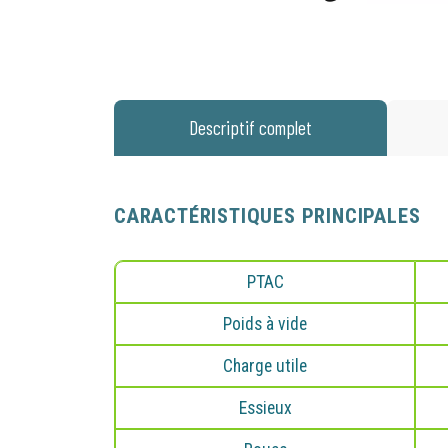
Descriptif complet
CARACTÉRISTIQUES PRINCIPALES
PTAC
GÉRER
Poids à vide
Vaudaux 
informati
Charge utile
Vaudaux 
Essieux
optimise
de consul