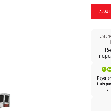
AJOUT
Livrais
1
Re
magas
Payer e
frais pa
ave