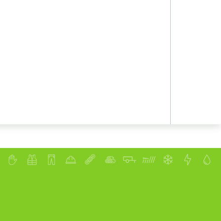
 ou de
des