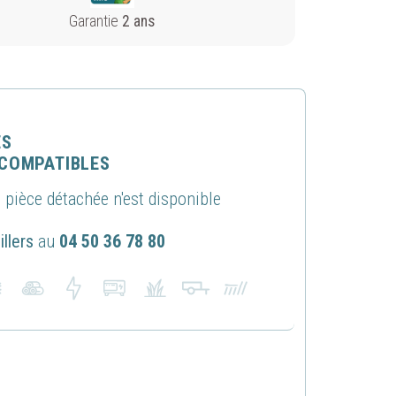
Garantie
2 ans
ES
 COMPATIBLES
pièce détachée n'est disponible
ans accepter
llers
au
04 50 36 78 80
x
z que
u site,
site et
okies