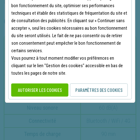
autonome, ce robot tondeuse est la solution idéale !
bon fonctionnement du site, optimiser ses performances
techniques et établir des statistiques de fréquentation du site et
CARACTÉRISTIQUES PRINCIPALES
de consultation des publicités. En cliquant sur « Continuer sans
accepter », seul les cookies nécessaires au bon fonctionnement
du site seront utilisés. Le fait de ne pas consentir ou de retirer
Superficie
Jusqu'à 600 m²
son consentement peut empêcher le bon fonctionnement de
certains services.
Installation
Sans fil
Vous pourrez à tout moment modifier vos préférences en
cliquant sur le lien "Gestion des cookies" accessible en bas de
Largeur de coupe
22 cm
toutes les pages de notre site.
Hauteur de coupe
2 à 5.5 cm
AUTORISER LES COOKIES
PARAMÈTRES DES COOKIES
Pente maximale
30%
Niveau sonore
60 dB(A)
Connectivité
Bluetooth / WiFi / 4G
Temps de charge
90 min