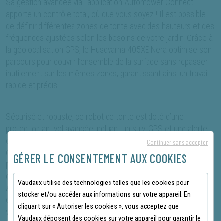
Sa gestion avancée via l’application Automower Connect
apporte un contrôle total, où que vous soyez ! Il est possible
de définir différentes zones de tonte avec des hauteurs et des
fréquences ajustées selon les besoins de votre jardin. Grâce à
la géolocalisation GPS, le Husqvarna 405XE Nera optimise son
parcours pour couvrir l’ensemble de la surface sans repasser
inutilement sur les mêmes zones, garantissant ainsi un travail
rapide et précis.
Sécurisé et robuste, ce robot de tonte est doté d’une
protection antivol avancée incluant un suivi GPS et une alerte
en cas de déplacement hors de la zone prédéfinie. Son indice
Continuer sans accepter
de protection IPX 5 garantit une résistance aux intempéries,
GÉRER LE CONSENTEMENT AUX COOKIES
permettant un fonctionnement fiable quelles que soient les
conditions climatiques. Compatible avec les assistants vocaux
Vaudaux utilise des technologies telles que les cookies pour
Amazon Alexa et Google Home, il s’intègre facilement dans un
stocker et/ou accéder aux informations sur votre appareil. En
écosystème domotique pour encore plus de simplicité ! Si
cliquant sur « Autoriser les cookies », vous acceptez que
vous recherchez une gestion de votre pelouse 100%
Vaudaux déposent des cookies sur votre appareil pour garantir le