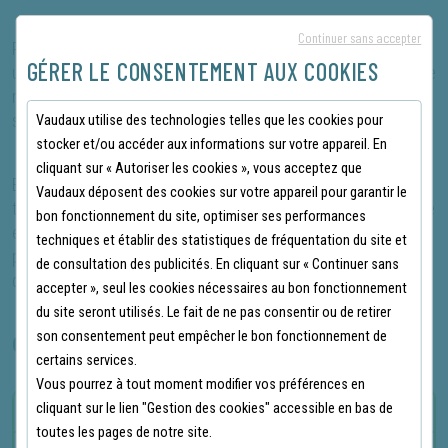
Continuer sans accepter
Pour les terrains de grande taille, la Honda HRX 537 CVKE est
GÉRER LE CONSENTEMENT AUX COOKIES
un choix judicieux. Sa largeur de coupe de 53 cm et son bac de
ramassage de 85 litres vous permettent de couvrir de vastes
surfaces confortablement.
Vaudaux utilise des technologies telles que les cookies pour
stocker et/ou accéder aux informations sur votre appareil. En
cliquant sur « Autoriser les cookies », vous acceptez que
En résumé, la Honda HRX 537 CVKE est une tondeuse
Vaudaux déposent des cookies sur votre appareil pour garantir le
thermique conçue pour offrir une performance et une durabilité
bon fonctionnement du site, optimiser ses performances
exceptionnelles. Que vous soyez un professionnel ou un
techniques et établir des statistiques de fréquentation du site et
passionné d'espaces verts, cette tondeuse transformera
de consultation des publicités. En cliquant sur « Continuer sans
drastiquement votre manière de tondre votre pelouse.
accepter », seul les cookies nécessaires au bon fonctionnement
du site seront utilisés. Le fait de ne pas consentir ou de retirer
son consentement peut empêcher le bon fonctionnement de
CARACTÉRISTIQUES PRINCIPALES
certains services.
Vous pourrez à tout moment modifier vos préférences en
cliquant sur le lien "Gestion des cookies" accessible en bas de
Largeur de coupe
53 cm
toutes les pages de notre site.