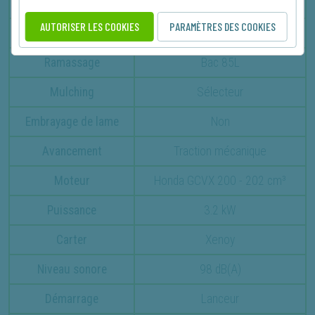
Hauteur de coupe
2.5 à 7.9 cm
AUTORISER LES COOKIES
PARAMÈTRES DES COOKIES
Poids
40.1 kg
Ramassage
Bac 85L
Mulching
Sélecteur
Embrayage de lame
Non
Avancement
Traction mécanique
Moteur
Honda GCVX 200 - 202 cm³
Puissance
3.2 kW
Carter
Xenoy
Niveau sonore
98 dB(A)
Démarrage
Lanceur