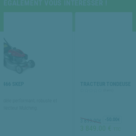
ÉGALEMENT VOUS INTÉRESSER !
TRACTEUR TONDEUSE STIHL RT 4082
(0 avis)
t, robuste et
ing.
-50.00
€
3 899.00
€
3 849.00 €
TTC