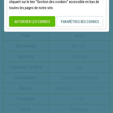
cliquant sur le lien "Gestion des cookies" accessible en bas de
toutes les pages de notre site.
Largeur de coupe
47 cm
AUTORISER LES COOKIES
PARAMÈTRES DES COOKIES
Hauteur de coupe
2.5 à 7.9 cm
Poids
44 kg
Ramassage
Bac 69L
Mulching
Sélecteur
Embrayage de lame
Oui
Avancement
Traction hydrostatique
Moteur
Honda GCVX 170 - 167 cm³
Puissance
2.7 kW
Carter
Polystrong