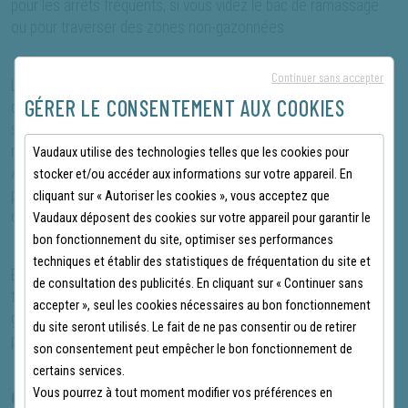
pour les arrêts fréquents, si vous videz le bac de ramassage
ou pour traverser des zones non-gazonnées.
Continuer sans accepter
La Honda HRX 476 CHYE excelle également en termes de
GÉRER LE CONSENTEMENT AUX COOKIES
durabilité et de facilité d'entretien. Les composants moteurs
sont conçus pour un accès aisé lors des opérations de
maintenance, prolongeant ainsi la durée de vie de la tondeuse.
Vaudaux utilise des technologies telles que les cookies pour
Avec une largeur de coupe de 47 cm, cette tondeuse est
stocker et/ou accéder aux informations sur votre appareil. En
parfaitement adaptée pour les jardins de taille moyenne,
cliquant sur « Autoriser les cookies », vous acceptez que
offrant une tonte rapide et homogène.
Vaudaux déposent des cookies sur votre appareil pour garantir le
bon fonctionnement du site, optimiser ses performances
techniques et établir des statistiques de fréquentation du site et
En choisissant la Honda HRX 476 CHYE, vous optez pour une
de consultation des publicités. En cliquant sur « Continuer sans
tondeuse qui allie innovation, confort et performance,
accepter », seul les cookies nécessaires au bon fonctionnement
garantissant un résultat de tonte professionnel et satisfaisant
du site seront utilisés. Le fait de ne pas consentir ou de retirer
pour tout jardinier passionné.
son consentement peut empêcher le bon fonctionnement de
certains services.
Vous pourrez à tout moment modifier vos préférences en
CARACTÉRISTIQUES PRINCIPALES