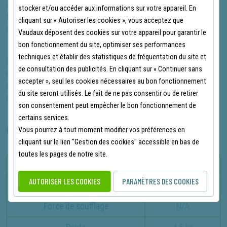
augmentant ainsi l'efficacité et le confort de l'utilisateur. En
stocker et/ou accéder aux informations sur votre appareil. En
termes de durabilité et de fiabilité, le Honda HB 25E profite
cliquant sur « Autoriser les cookies », vous acceptez que
d’une conception robuste et fiable sur le long terme.
Vaudaux déposent des cookies sur votre appareil pour garantir le
bon fonctionnement du site, optimiser ses performances
techniques et établir des statistiques de fréquentation du site et
En résumé, le souffleur de feuilles Honda HB 25E est un choix
de consultation des publicités. En cliquant sur « Continuer sans
idéal pour les professionnels et les particuliers. Pour tous ceux
accepter », seul les cookies nécessaires au bon fonctionnement
cherchant un outil thermique puissant, léger et facile à utiliser
du site seront utilisés. Le fait de ne pas consentir ou de retirer
pour le nettoyage des déchets verts en automne.
son consentement peut empêcher le bon fonctionnement de
certains services.
CARACTÉRISTIQUES PRINCIPALES
Vous pourrez à tout moment modifier vos préférences en
cliquant sur le lien "Gestion des cookies" accessible en bas de
toutes les pages de notre site.
Débit d'air
600 m³/h
AUTORISER LES COOKIES
PARAMÈTRES DES COOKIES
Vitesse de sortie
70 m/s
Force de soufflage
N/A