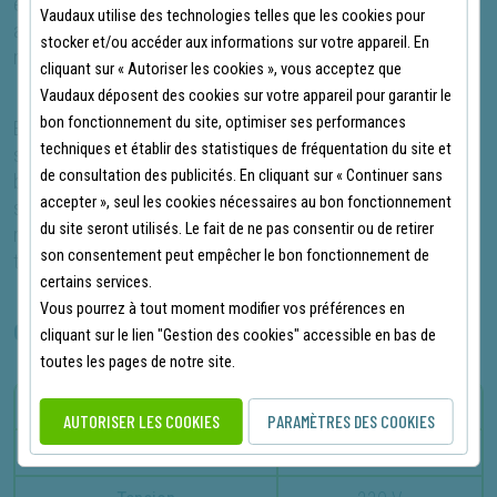
en toute sécurité, que vous soyez un professionnel ou un
Vaudaux utilise des technologies telles que les cookies pour
amateur. Il évite également les accidents lors de la
stocker et/ou accéder aux informations sur votre appareil. En
maintenance.
cliquant sur « Autoriser les cookies », vous acceptez que
Vaudaux déposent des cookies sur votre appareil pour garantir le
bon fonctionnement du site, optimiser ses performances
En conclusion, le broyeur de végétaux Stihl GHE 420 est une
techniques et établir des statistiques de fréquentation du site et
solution robuste et performante pour tous vos besoins de
de consultation des publicités. En cliquant sur « Continuer sans
broyage de branches. Il combine puissance, praticité et
accepter », seul les cookies nécessaires au bon fonctionnement
sécurité, le tout dans une conception intelligente et
du site seront utilisés. Le fait de ne pas consentir ou de retirer
respectueuse de l'environnement. Découvrez-le, et
son consentement peut empêcher le bon fonctionnement de
transformez votre manière de gérer les déchets de jardin !
certains services.
Vous pourrez à tout moment modifier vos préférences en
CARACTÉRISTIQUES PRINCIPALES
cliquant sur le lien "Gestion des cookies" accessible en bas de
toutes les pages de notre site.
Diamètre admissible
50 mm
AUTORISER LES COOKIES
PARAMÈTRES DES COOKIES
Puissance
3.0 kW